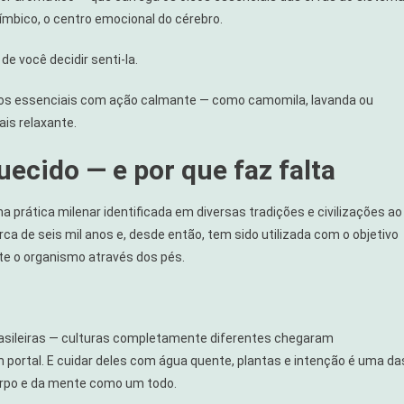
límbico, o centro emocional do cérebro.
e você decidir senti-la.
leos essenciais com ação calmante — como camomila, lavanda ou
is relaxante.
uecido — e por que faz falta
ma prática milenar identificada em diversas tradições e civilizações ao
rca de seis mil anos e, desde então, tem sido utilizada com o objetivo
te o organismo através dos pés.
-brasileiras — culturas completamente diferentes chegaram
ortal. E cuidar deles com água quente, plantas e intenção é uma da
orpo e da mente como um todo.