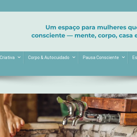
ltive bem-estar e encontre seu propósito. Inspiração diária para uma 
Criativa
Corpo & Autocuidado
Pausa Consciente
Es