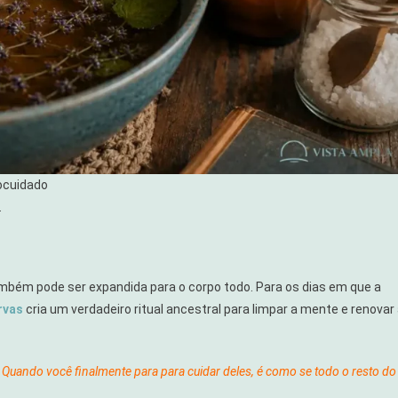
ocuidado
.
ém pode ser expandida para o corpo todo. Para os dias em que a
rvas
cria um verdadeiro ritual ancestral para limpar a mente e renovar
Quando você finalmente para para cuidar deles, é como se todo o resto do