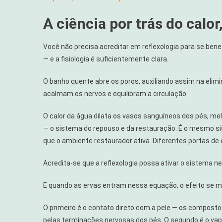
A ciência por trás do calor
Você não precisa acreditar em reflexologia para se bene
— e a fisiologia é suficientemente clara.
O banho quente abre os poros, auxiliando assim na eli
acalmam os nervos e equilibram a circulação.
O calor da água dilata os vasos sanguíneos dos pés, mel
— o sistema do repouso e da restauração. É o mesmo sis
que o ambiente restaurador ativa. Diferentes portas de
Acredita-se que a reflexologia possa ativar o sistema n
E quando as ervas entram nessa equação, o efeito se mu
O primeiro é o contato direto com a pele — os composto
pelas terminações nervosas dos pés. O segundo é o vap