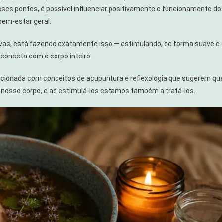
ses pontos, é possível influenciar positivamente o funcionamento do
bem-estar geral.
as, está fazendo exatamente isso — estimulando, de forma suave e
conecta com o corpo inteiro.
lacionada com conceitos de acupuntura e reflexologia que sugerem qu
 nosso corpo, e ao estimulá-los estamos também a tratá-los.