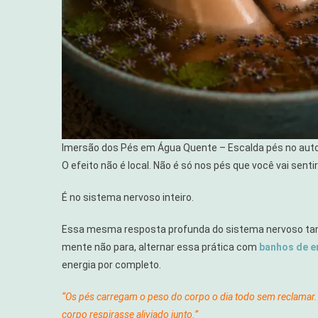
Imersão dos Pés em Água Quente – Escalda pés no aut
O efeito não é local. Não é só nos pés que você vai sentir
É no sistema nervoso inteiro.
Essa mesma resposta profunda do sistema nervoso tamb
mente não para, alternar essa prática com
banhos de e
energia por completo.
“Os pés carregam o peso do corpo o dia todo sem reclamar. 
corpo respirasse aliviado junto.”