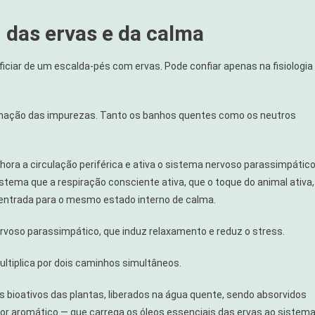
, das ervas e da calma
ficiar de um escalda-pés com ervas. Pode confiar apenas na fisiologia
minação das impurezas. Tanto os banhos quentes como os neutros
hora a circulação periférica e ativa o sistema nervoso parassimpátic
tema que a respiração consciente ativa, que o toque do animal ativa,
 entrada para o mesmo estado interno de calma.
ervoso parassimpático, que induz relaxamento e reduz o stress.
ltiplica por dois caminhos simultâneos.
s bioativos das plantas, liberados na água quente, sendo absorvidos
or aromático — que carrega os óleos essenciais das ervas ao sistem