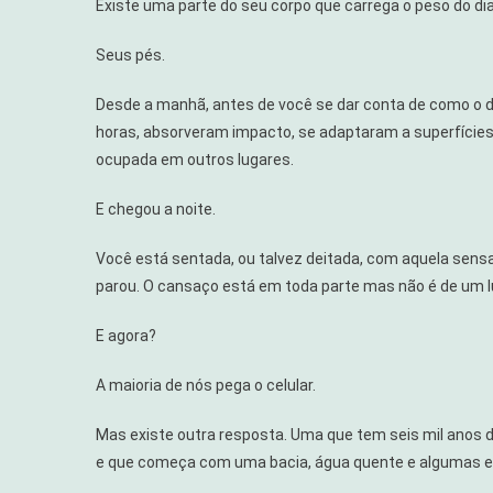
Existe uma parte do seu corpo que carrega o peso do dia 
Que
Curam:
Seus pés.
Como
Banhos
Desde a manhã, antes de você se dar conta de como o di
E
horas, absorveram impacto, se adaptaram a superfíci
Escalda-
ocupada em outros lugares.
Pés
Acalmam
E chegou a noite.
Corpo
E
Você está sentada, ou talvez deitada, com aquela sensa
Mente
parou. O cansaço está em toda parte mas não é de um l
E agora?
A maioria de nós pega o celular.
Mas existe outra resposta. Uma que tem seis mil anos de
e que começa com uma bacia, água quente e algumas e