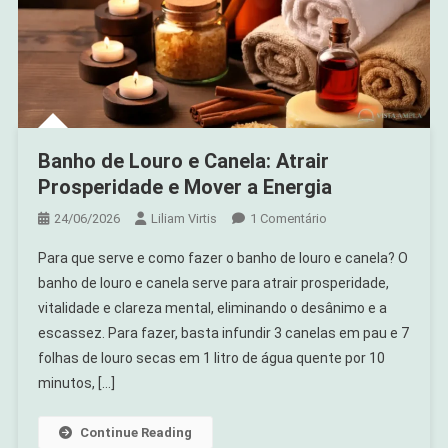
Banho de Louro e Canela: Atrair
Prosperidade e Mover a Energia
Em
24/06/2026
Liliam Virtis
1 Comentário
Banho
Para que serve e como fazer o banho de louro e canela? O
De
banho de louro e canela serve para atrair prosperidade,
Louro
vitalidade e clareza mental, eliminando o desânimo e a
E
escassez. Para fazer, basta infundir 3 canelas em pau e 7
Canela:
Atrair
folhas de louro secas em 1 litro de água quente por 10
Prosperidade
minutos, […]
E
Mover
Continue Reading
A