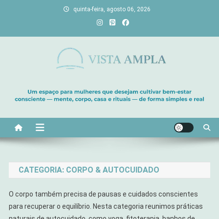
Skip
quinta-feira, agosto 06, 2026
to
content
Vista Ampla
Transforme sua casa em lar, descubra viagens únicas, cultive
bem-estar e encontre seu propósito. Inspiração diária para uma
vida com mais luz e significado!
CATEGORIA:
CORPO & AUTOCUIDADO
O corpo também precisa de pausas e cuidados conscientes
para recuperar o equilíbrio. Nesta categoria reunimos práticas
naturais de autocuidado, como yoga, fitoterapia, banhos de