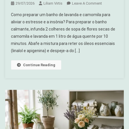
On
29/07/2026
Liliam Virtis
Leave A Comment
Banho
Como preparar um banho de lavanda e camomila para
Calmante
aliviar o estresse e a insônia? Para preparar o banho
De
calmante, infunda 2 colheres de sopa de flores secas de
Lavanda
camomila e lavanda em 1 litro de água quente por 10
E
Camomila:
minutos. Abafe a mistura para reter os óleos essenciais
O
(linalol e apigenina) e despeje-a do […]
Ritual
Sagrado
Continue Reading
Para
Aliviar
O
Estresse
E
Curar
O
Sono