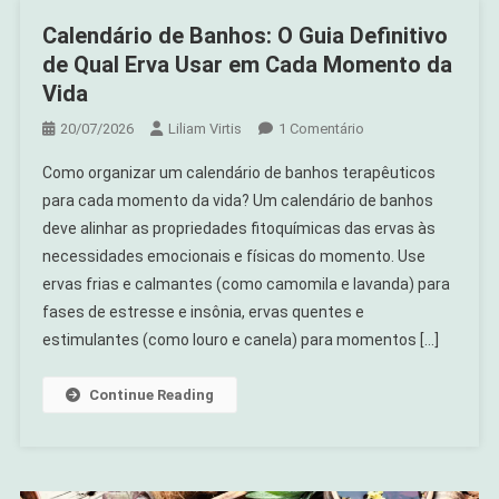
Calendário de Banhos: O Guia Definitivo
de Qual Erva Usar em Cada Momento da
Vida
Em
20/07/2026
Liliam Virtis
1 Comentário
Calendário
Como organizar um calendário de banhos terapêuticos
De
para cada momento da vida? Um calendário de banhos
Banhos:
deve alinhar as propriedades fitoquímicas das ervas às
O
necessidades emocionais e físicas do momento. Use
Guia
Definitivo
ervas frias e calmantes (como camomila e lavanda) para
De
fases de estresse e insônia, ervas quentes e
Qual
estimulantes (como louro e canela) para momentos […]
Erva
Usar
Continue Reading
Em
Cada
Momento
Da