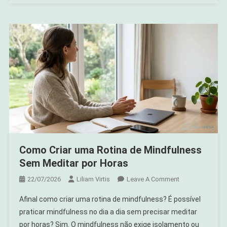
Como Criar uma Rotina de Mindfulness
Sem Meditar por Horas
On
22/07/2026
Liliam Virtis
Leave A Comment
Como
Afinal como criar uma rotina de mindfulness? É possível
Criar
praticar mindfulness no dia a dia sem precisar meditar
Uma
por horas? Sim. O mindfulness não exige isolamento ou
Rotina