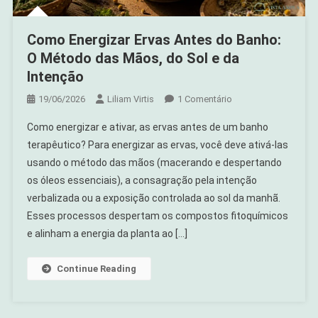
Como Energizar Ervas Antes do Banho:
O Método das Mãos, do Sol e da
Intenção
Em
19/06/2026
Liliam Virtis
1 Comentário
Como
Como energizar e ativar, as ervas antes de um banho
Energizar
terapêutico? Para energizar as ervas, você deve ativá-las
Ervas
usando o método das mãos (macerando e despertando
Antes
os óleos essenciais), a consagração pela intenção
Do
Banho:
verbalizada ou a exposição controlada ao sol da manhã.
O
Esses processos despertam os compostos fitoquímicos
Método
e alinham a energia da planta ao […]
Das
Mãos,
Continue Reading
Do
Sol
E