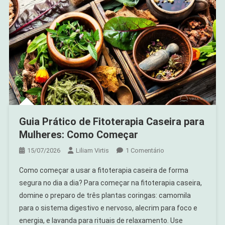
Vida
Guia Prático de Fitoterapia Caseira para
Mulheres: Como Começar
Em
15/07/2026
Liliam Virtis
1 Comentário
Guia
Como começar a usar a fitoterapia caseira de forma
Prático
segura no dia a dia? Para começar na fitoterapia caseira,
De
domine o preparo de três plantas coringas: camomila
Fitoterapia
para o sistema digestivo e nervoso, alecrim para foco e
Caseira
Para
energia, e lavanda para rituais de relaxamento. Use