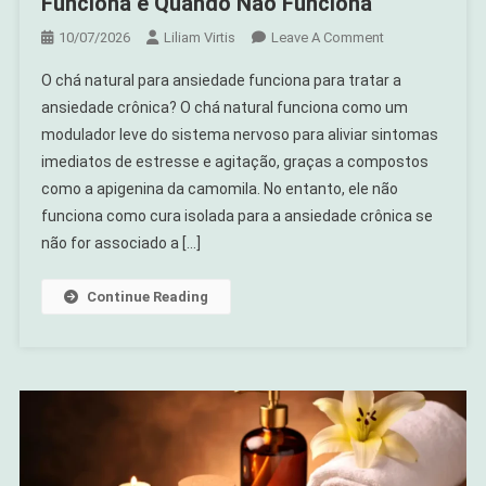
Funciona e Quando Não Funciona
On
10/07/2026
Liliam Virtis
Leave A Comment
Chá
O chá natural para ansiedade funciona para tratar a
Natural
ansiedade crônica? O chá natural funciona como um
Para
modulador leve do sistema nervoso para aliviar sintomas
Ansiedade:
imediatos de estresse e agitação, graças a compostos
Quando
Funciona
como a apigenina da camomila. No entanto, ele não
E
funciona como cura isolada para a ansiedade crônica se
Quando
não for associado a […]
Não
Funciona
Continue Reading