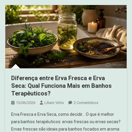
Da
Intenção
Diferença entre Erva Fresca e Erva
Seca: Qual Funciona Mais em Banhos
Terapêuticos?
Em
15/06/2026
Liliam Virtis
2 Comentários
Diferença
Erva Fresca e Erva Seca, como decidir… O que é melhor
Entre
para banhos terapêuticos: ervas frescas ou ervas secas?
Erva
Ervas frescas são ideais para banhos focados em aroma
Fresca