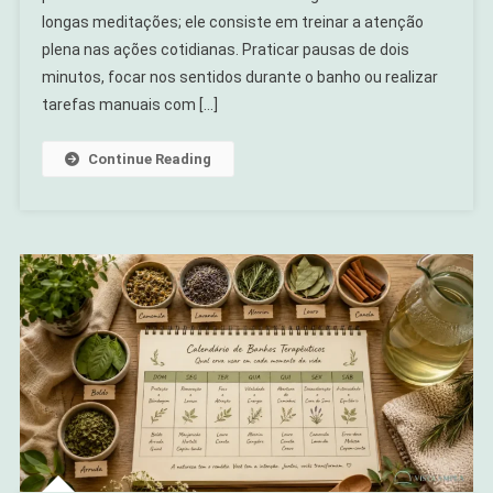
longas meditações; ele consiste em treinar a atenção
De
Mindfulness
plena nas ações cotidianas. Praticar pausas de dois
Sem
minutos, focar nos sentidos durante o banho ou realizar
Meditar
tarefas manuais com […]
Por
Horas
Continue Reading