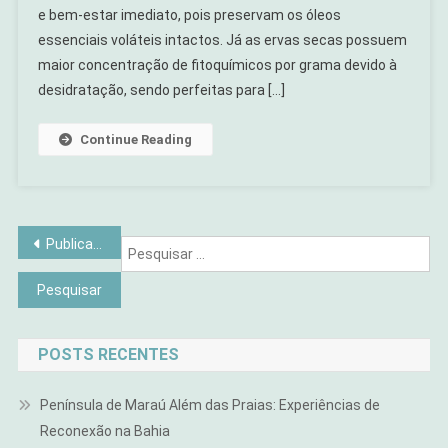
e bem-estar imediato, pois preservam os óleos
E
Erva
essenciais voláteis intactos. Já as ervas secas possuem
Seca:
maior concentração de fitoquímicos por grama devido à
Qual
desidratação, sendo perfeitas para […]
Funciona
Mais
Continue Reading
Em
Banhos
Terapêuticos?
Navegação
Publicações mais antigas
Pe
por
por
posts
POSTS RECENTES
Península de Maraú Além das Praias: Experiências de
Reconexão na Bahia