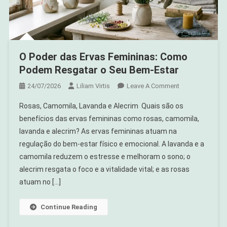
O Poder das Ervas Femininas: Como
Podem Resgatar o Seu Bem-Estar
On
24/07/2026
Liliam Virtis
Leave A Comment
O
Rosas, Camomila, Lavanda e Alecrim Quais são os
Poder
benefícios das ervas femininas como rosas, camomila,
Das
lavanda e alecrim? As ervas femininas atuam na
Ervas
regulação do bem-estar físico e emocional. A lavanda e a
Femininas:
Como
camomila reduzem o estresse e melhoram o sono; o
Podem
alecrim resgata o foco e a vitalidade vital; e as rosas
Resgatar
atuam no […]
O
Seu
Continue Reading
Bem-
Estar