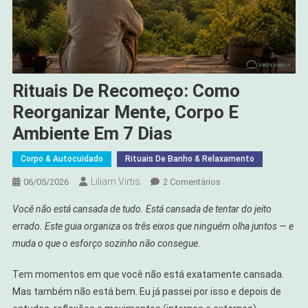
Rituais De Recomeço: Como
Reorganizar Mente, Corpo E
Ambiente Em 7 Dias
Corpo & Autocuidado
Rituais De Banho & Relaxamento
Liliam Virtis
Em
06/05/2026
2 Comentários
Rituais
Você não está cansada de tudo. Está cansada de tentar do jeito
De
errado. Este guia organiza os três eixos que ninguém olha juntos — e
Recomeço:
muda o que o esforço sozinho não consegue.
Como
Reorganizar
Tem momentos em que você não está exatamente cansada.
Mente,
Mas também não está bem. Eu já passei por isso e depois de
Corpo
E