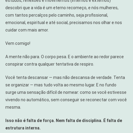
estudos, reflexões e movimentos (internos e externos)
Ambiente
descobri que a vida é um eterno recomeço, e nós mulheres,
Em
com tantos percalços pelo caminho, seja profissional,
7
emocional, espiritual e até social, precisamos nos olhar e nos
Dias
cuidar com mais amor.
Vem comigo!
A mente não para. O corpo pesa. E o ambiente ao redor parece
conspirar contra qualquer tentativa de respiro.
Você tenta descansar — mas não descansa de verdade. Tenta
se organizar — mas tudo volta ao mesmo lugar. E no fundo
surge uma sensação difícil de nomear: como se você estivesse
vivendo no automático, sem conseguir se reconectar com você
mesma.
Isso não é falta de força. Nem falta de disciplina. É falta de
estrutura interna.