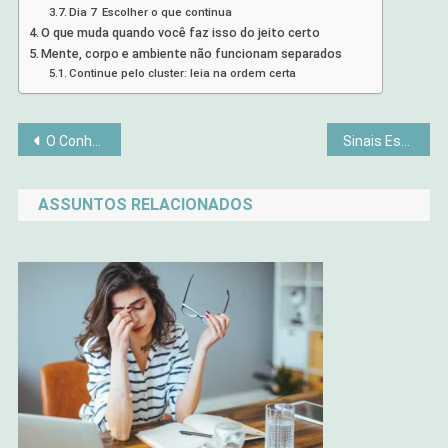
Dia 7 Escolher o que continua
O que muda quando você faz isso do jeito certo
Mente, corpo e ambiente não funcionam separados
Continue pelo cluster: leia na ordem certa
Navegação
O Conhecimento das Ervas que as Mulheres Perderam
Sinais Espirituais de Que Sua Alma Está Pedindo Pausa
de
ASSUNTOS RELACIONADOS
Post