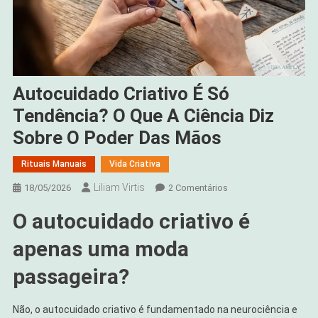
Autocuidado Criativo É Só
Tendência? O Que A Ciência Diz
Sobre O Poder Das Mãos
Rituais Manuais
Vida Criativa
Liliam Virtis
Em
18/05/2026
2 Comentários
Autocuidado
O autocuidado criativo é
Criativo
É
apenas uma moda
Só
Tendência?
passageira?
O
Que
Não, o autocuidado criativo é fundamentado na neurociência e
A