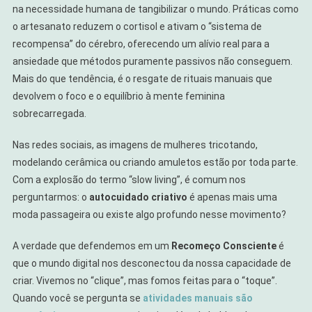
na necessidade humana de tangibilizar o mundo. Práticas como
Ciência
o artesanato reduzem o cortisol e ativam o “sistema de
Diz
recompensa” do cérebro, oferecendo um alívio real para a
Sobre
ansiedade que métodos puramente passivos não conseguem.
O
Mais do que tendência, é o resgate de rituais manuais que
Poder
devolvem o foco e o equilíbrio à mente feminina
Das
Mãos
sobrecarregada.
Nas redes sociais, as imagens de mulheres tricotando,
modelando cerâmica ou criando amuletos estão por toda parte.
Com a explosão do termo “slow living”, é comum nos
perguntarmos: o
autocuidado criativo
é apenas mais uma
moda passageira ou existe algo profundo nesse movimento?
A verdade que defendemos em um
Recomeço Consciente
é
que o mundo digital nos desconectou da nossa capacidade de
criar. Vivemos no “clique”, mas fomos feitas para o “toque”.
Quando você se pergunta se
atividades manuais são