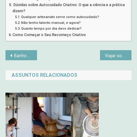
Dúvidas sobre Autocuidado Criativo: O que a ciência e a prática
dizem?
Qualquer artesanato serve como autocuidado?
Não tenho talento manual, e agora?
Quanto tempo por dia devo dedicar?
Como Começar o Seu Recomeço Criativo
Navegação
Banho de Manjericão: O Ritual de Harmonia que Devolve Sua Alegria de Viver
Viajar sozinha pode ajudar na reconexão interior?
de
ASSUNTOS RELACIONADOS
Post