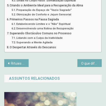
Sinais no Corpo Físico: Somatização Espiritual
Criando o Ambiente Ideal para a Recuperação da Alma
Preparação do Espaço de “Vazio Sagrado”
Otimização de Conforto e Jejum Sensorial
Primeiros Passos na Pausa Sagrada
Estabelecendo Limites e o “Não” Espiritual
Desenvolvendo uma Rotina de Recuperação
Superando Obstáculos Comuns no Processo
Lidando com a Culpa da Inatividade
Superando a Mente Agitada
O Despertar Através do Descanso
Navegação
Rituais de Recomeço: Como Reorganizar Mente, Corpo e Ambiente em 7 Dias
O que diferencia uma viagem comum de uma pausa consciente
de
ASSUNTOS RELACIONADOS
Post