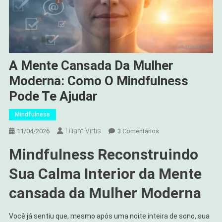
A Mente Cansada Da Mulher
Moderna: Como O Mindfulness
Pode Te Ajudar
Mindfulness
Liliam Virtis
Em
11/04/2026
3 Comentários
A
Mindfulness Reconstruindo
Mente
Cansada
Sua Calma Interior
da Mente
Da
Mulher
cansada da Mulher Moderna
Moderna:
Como
Você já sentiu que, mesmo após uma noite inteira de sono, sua
O