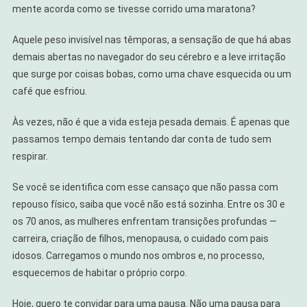
mente acorda como se tivesse corrido uma maratona?
Mindfulness
Pode
Aquele peso invisível nas têmporas, a sensação de que há abas
Te
demais abertas no navegador do seu cérebro e a leve irritação
Ajudar
que surge por coisas bobas, como uma chave esquecida ou um
café que esfriou.
Às vezes, não é que a vida esteja pesada demais. É apenas que
passamos tempo demais tentando dar conta de tudo sem
respirar.
Se você se identifica com esse cansaço que não passa com
repouso físico, saiba que você não está sozinha. Entre os 30 e
os 70 anos, as mulheres enfrentam transições profundas —
carreira, criação de filhos, menopausa, o cuidado com pais
idosos. Carregamos o mundo nos ombros e, no processo,
esquecemos de habitar o próprio corpo.
Hoje, quero te convidar para uma pausa. Não uma pausa para