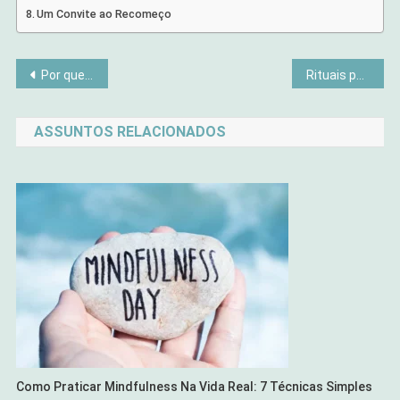
Um Convite ao Recomeço
Navegação
Por que tudo funciona na sua vida, mas ainda assim você se sente vazia?
Rituais para o Ambiente: Como Transformar Sua Casa em um Espaço que Acalma Sua Mente
de
ASSUNTOS RELACIONADOS
Post
Como Praticar Mindfulness Na Vida Real: 7 Técnicas Simples