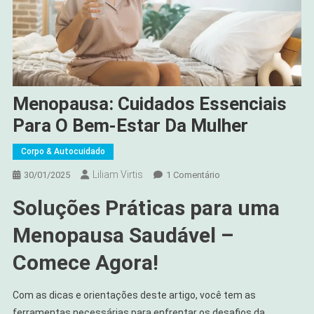
Menopausa: Cuidados Essenciais
Para O Bem-Estar Da Mulher
Corpo & Autocuidado
Liliam Virtis
Em
30/01/2025
1 Comentário
Menopausa:
Soluções Práticas para uma
Cuidados
Essenciais
Menopausa Saudável –
Para
O
Comece Agora!
Bem-
Estar
Com as dicas e orientações deste artigo, você tem as
Da
ferramentas necessárias para enfrentar os desafios da