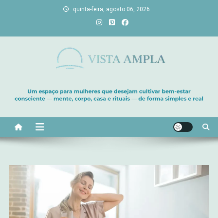
Skip
quinta-feira, agosto 06, 2026
to
content
Vista Ampla
Transforme sua casa em lar, descubra viagens únicas, cultive
bem-estar e encontre seu propósito. Inspiração diária para uma
vida com mais luz e significado!