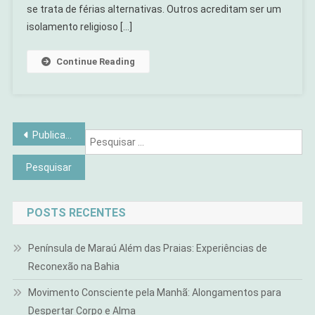
se trata de férias alternativas. Outros acreditam ser um
isolamento religioso […]
Continue Reading
Navegação
Publicações mais antigas
Pe
por
por
posts
POSTS RECENTES
Península de Maraú Além das Praias: Experiências de
Reconexão na Bahia
Movimento Consciente pela Manhã: Alongamentos para
Despertar Corpo e Alma