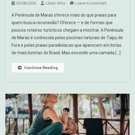
On
05/08/2026
Liliam Virtis
Leave A Comment
Península
A Península de Maraú oferece mais do que praias para
De
quem busca reconexão? Oferece — e de formas que
Maraú
poucos roteiros turísticos chegam a mostrar. A Península
Além
de Maraú é conhecida pelas piscinas naturais de Taipu de
Das
Praias:
Fora e pelas praias paradisíacas que aparecem em listas
Experiências
de mais bonitas do Brasil. Mas esconde uma camada […]
De
Reconexão
Continue Reading
Na
Bahia