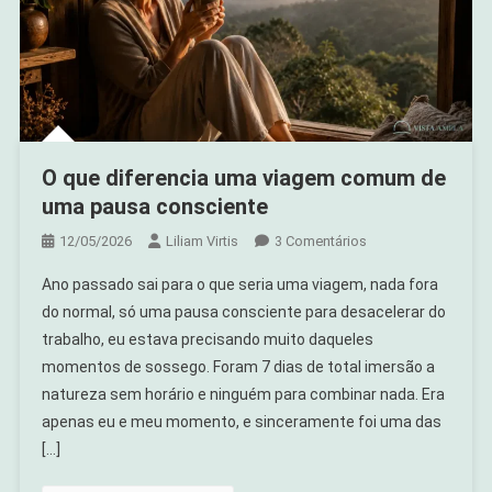
O que diferencia uma viagem comum de
uma pausa consciente
Em
12/05/2026
Liliam Virtis
3 Comentários
O
Ano passado sai para o que seria uma viagem, nada fora
Que
do normal, só uma pausa consciente para desacelerar do
Diferencia
trabalho, eu estava precisando muito daqueles
Uma
momentos de sossego. Foram 7 dias de total imersão a
Viagem
Comum
natureza sem horário e ninguém para combinar nada. Era
De
apenas eu e meu momento, e sinceramente foi uma das
Uma
[…]
Pausa