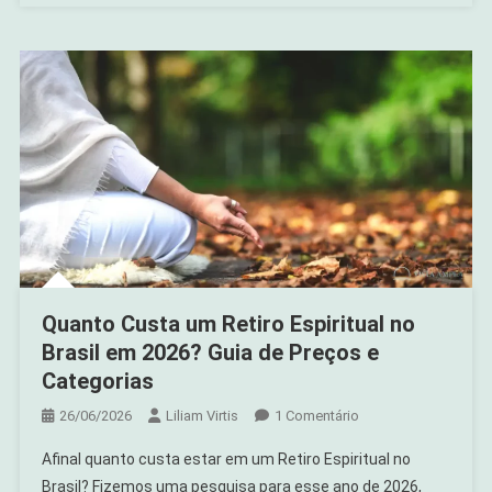
Quanto Custa um Retiro Espiritual no
Brasil em 2026? Guia de Preços e
Categorias
Em
26/06/2026
Liliam Virtis
1 Comentário
Quanto
Afinal quanto custa estar em um Retiro Espiritual no
Custa
Brasil? Fizemos uma pesquisa para esse ano de 2026,
Um