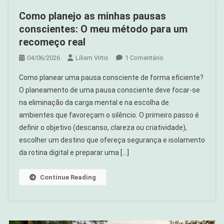
Como planejo as minhas pausas
conscientes: O meu método para um
recomeço real
Em
04/06/2026
Liliam Virtis
1 Comentário
Como
Como planear uma pausa consciente de forma eficiente?
Planejo
O planeamento de uma pausa consciente deve focar-se
As
na eliminação da carga mental e na escolha de
Minhas
ambientes que favoreçam o silêncio. O primeiro passo é
Pausas
Conscientes:
definir o objetivo (descanso, clareza ou criatividade),
O
escolher um destino que ofereça segurança e isolamento
Meu
da rotina digital e preparar uma […]
Método
Para
Continue Reading
Um
Recomeço
Real