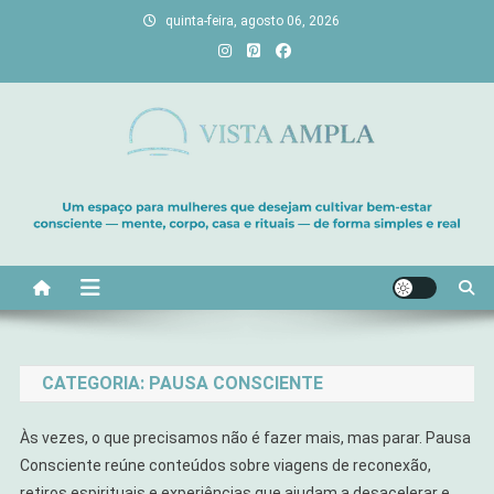
Skip
quinta-feira, agosto 06, 2026
to
content
Vista Ampla
Transforme sua casa em lar, descubra viagens únicas, cultive
bem-estar e encontre seu propósito. Inspiração diária para uma
vida com mais luz e significado!
CATEGORIA:
PAUSA CONSCIENTE
Às vezes, o que precisamos não é fazer mais, mas parar. Pausa
Consciente reúne conteúdos sobre viagens de reconexão,
retiros espirituais e experiências que ajudam a desacelerar e