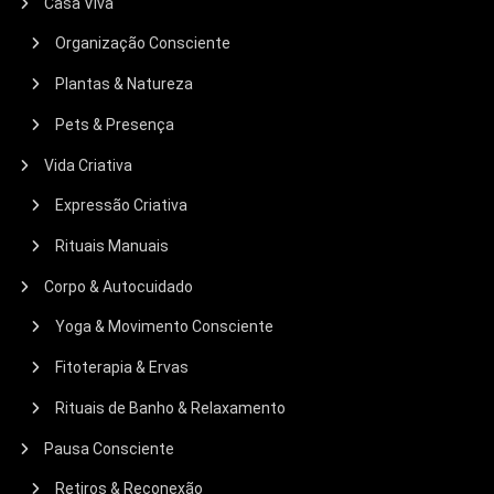
Casa Viva
Organização Consciente
Plantas & Natureza
Pets & Presença
Vida Criativa
Expressão Criativa
Pausa Consciente
Retiros & Reconexão
Rituais Manuais
Península De Maraú Além Das Praias:
Corpo & Autocuidado
Experiências De Reconexão Na Bahia
Yoga & Movimento Consciente
05/08/2026
Liliam Virtis
Fitoterapia & Ervas
Rituais de Banho & Relaxamento
Pausa Consciente
Retiros & Reconexão