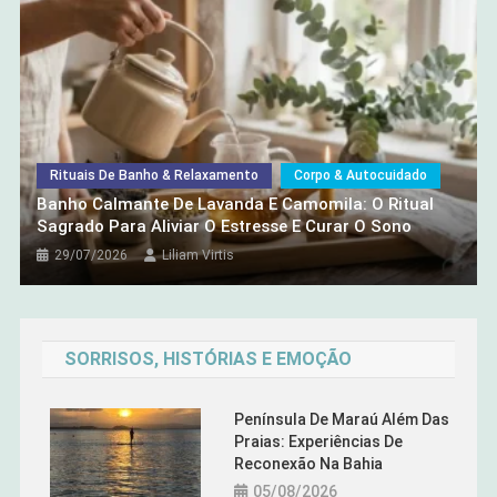
Banho Calmante De Lavanda E
Camomila: O Ritual Sagrado Para
Aliviar O Estresse E Curar O Sono
29/07/2026
Liliam Virtis
Rituais De Banho & Relaxamento
Corpo & Autocuidado
Banho Calmante De Lavanda E Camomila: O Ritual
Sagrado Para Aliviar O Estresse E Curar O Sono
29/07/2026
Liliam Virtis
SORRISOS, HISTÓRIAS E EMOÇÃO
Península De Maraú Além Das
Praias: Experiências De
Reconexão Na Bahia
05/08/2026