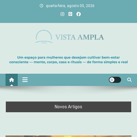
quarta-feira, agosto 05, 2026
Vista Ampla
Transforme sua casa em lar, descubra viagens únicas, cultive
bem-estar e encontre seu propósito. Inspiração diária para uma
vida com mais luz e significado!
Novos Artigos
Península de Maraú Além das Praias: Experiências de
Reconexão na Bahia
Movimento Consciente pela Manhã: Alongamentos para