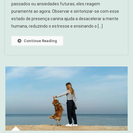
passados ou ansiedades futuras; eles reagem
Presente
—
puramente ao agora. Observar e sintonizar-se com esse
Por
estado de presença canina ajuda a desacelerar a mente
Que
humana, reduzindo o estresse e ensinando o […]
Isso
Te
Continue Reading
Afeta?