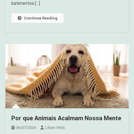
Pet
batimentos […]
Que
Acalma
Continue Reading
Você
(e
Ele)
Em
Menos
De
10
Minutos
Por que Animais Acalmam Nossa Mente
06/07/2026
Liliam Virtis