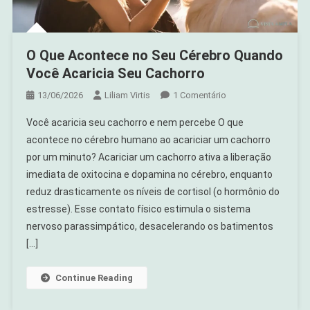
O Que Acontece no Seu Cérebro Quando
Você Acaricia Seu Cachorro
Em
13/06/2026
Liliam Virtis
1 Comentário
O
Você acaricia seu cachorro e nem percebe O que
Que
acontece no cérebro humano ao acariciar um cachorro
Acontece
por um minuto? Acariciar um cachorro ativa a liberação
No
imediata de oxitocina e dopamina no cérebro, enquanto
Seu
Cérebro
reduz drasticamente os níveis de cortisol (o hormônio do
Quando
estresse). Esse contato físico estimula o sistema
Você
nervoso parassimpático, desacelerando os batimentos
Acaricia
[…]
Seu
Cachorro
Continue Reading