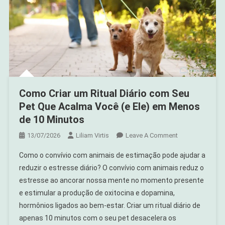
Como Criar um Ritual Diário com Seu
Pet Que Acalma Você (e Ele) em Menos
de 10 Minutos
On
13/07/2026
Liliam Virtis
Leave A Comment
Como
Como o convívio com animais de estimação pode ajudar a
Criar
reduzir o estresse diário? O convívio com animais reduz o
Um
estresse ao ancorar nossa mente no momento presente
Ritual
e estimular a produção de oxitocina e dopamina,
Diário
Com
hormônios ligados ao bem-estar. Criar um ritual diário de
Seu
apenas 10 minutos com o seu pet desacelera os