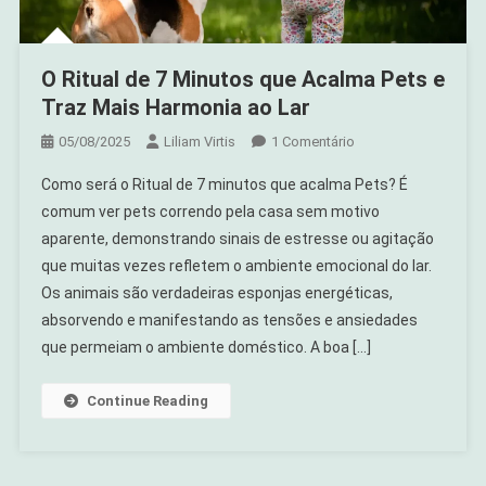
O Ritual de 7 Minutos que Acalma Pets e
Traz Mais Harmonia ao Lar
Em
05/08/2025
Liliam Virtis
1 Comentário
O
Como será o Ritual de 7 minutos que acalma Pets? É
Ritual
comum ver pets correndo pela casa sem motivo
De
aparente, demonstrando sinais de estresse ou agitação
7
que muitas vezes refletem o ambiente emocional do lar.
Minutos
Que
Os animais são verdadeiras esponjas energéticas,
Acalma
absorvendo e manifestando as tensões e ansiedades
Pets
que permeiam o ambiente doméstico. A boa […]
E
Traz
Continue Reading
Mais
Harmonia
Ao