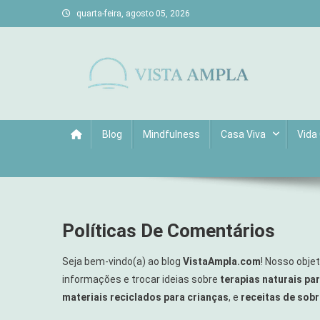
Skip
quarta-feira, agosto 05, 2026
to
content
Vista Ampla
Transforme sua casa em lar, descubra viagens únicas, cu
Blog
Mindfulness
Casa Viva
Vida 
Políticas De Comentários
Seja bem-vindo(a) ao blog
VistaAmpla.com
! Nosso obje
informações e trocar ideias sobre
terapias naturais p
materiais reciclados para crianças
, e
receitas de sob