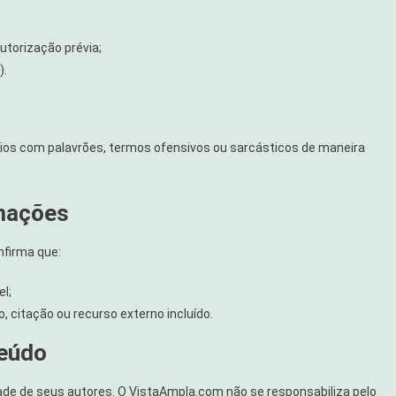
utorização prévia;
).
rios com palavrões, termos ofensivos ou sarcásticos de maneira
rmações
nfirma que:
l;
 citação ou recurso externo incluído.
teúdo
ade de seus autores. O VistaAmpla.com não se responsabiliza pelo