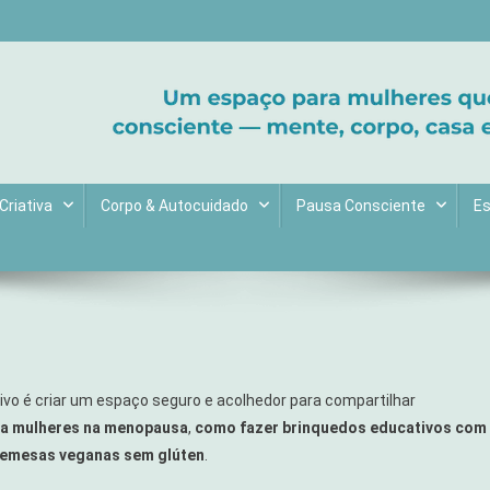
ltive bem-estar e encontre seu propósito. Inspiração diária para uma 
Criativa
Corpo & Autocuidado
Pausa Consciente
Es
tivo é criar um espaço seguro e acolhedor para compartilhar
ara mulheres na menopausa
,
como fazer brinquedos educativos com
remesas veganas sem glúten
.