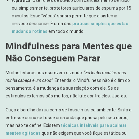
A prática:
Use fones de ouvido com cancelamento de ruído
ou, simplesmente, protetores auriculares de espuma por 15
minutos. Esse “vácuo” sonoro permite que o sistema
nervoso descanse. É uma das
práticas simples que estão
mudando rotinas
em todo o mundo.
Mindfulness para Mentes que
Não Conseguem Parar
Muitas leitoras nos escrevem dizendo:
“Eu tentei meditar, mas
minha cabeça é um caos”
. Entenda: o Mindfulness não é o fim do
pensamento, é a mudança da sua relação com ele. Se os
estímulos externos são muitos, não lute contra eles. Use-os.
Ouça o barulho da rua como se fosse música ambiente. Sinta o
estresse como se fosse uma onda que passa pelo seu corpo,
mas não te define. Existem
técnicas infalíveis para acalmar
mentes agitadas
que não exigem que você fique estática ou