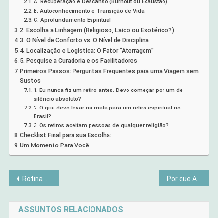
A. Recuperação e Descanso (Burnout ou Exaustão)
B. Autoconhecimento e Transição de Vida
C. Aprofundamento Espiritual
2. Escolha a Linhagem (Religioso, Laico ou Esotérico?)
3. O Nível de Conforto vs. O Nível de Disciplina
4. Localização e Logística: O Fator “Aterragem”
5. Pesquise a Curadoria e os Facilitadores
Primeiros Passos: Perguntas Frequentes para uma Viagem sem
Sustos
1. Eu nunca fiz um retiro antes. Devo começar por um de
silêncio absoluto?
2. O que devo levar na mala para um retiro espiritual no
Brasil?
3. Os retiros aceitam pessoas de qualquer religião?
Checklist Final para sua Escolha:
Um Momento Para Você
Navegação
Rotina Espiritual Matinal em 5 Minutos: Práticas Simples
Por que Animais Acalmam Nossa Mente
de
ASSUNTOS RELACIONADOS
Post