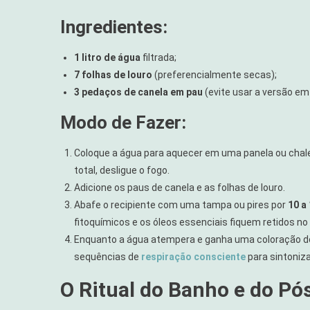
Ingredientes:
1 litro de água
filtrada;
7 folhas de louro
(preferencialmente secas);
3 pedaços de canela em pau
(evite usar a versão em 
Modo de Fazer:
Coloque a água para aquecer em uma panela ou chalei
total, desligue o fogo.
Adicione os paus de canela e as folhas de louro.
Abafe o recipiente com uma tampa ou pires por
10 a
fitoquímicos e os óleos essenciais fiquem retidos no l
Enquanto a água atempera e ganha uma coloração do
sequências de
respiração consciente
para sintoniza
O Ritual do Banho e do P