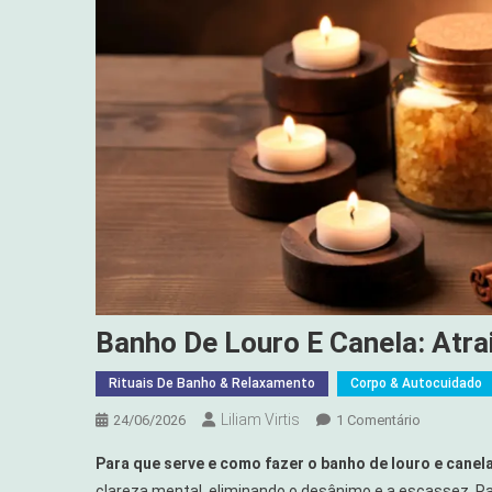
Banho De Louro E Canela: Atra
Rituais De Banho & Relaxamento
Corpo & Autocuidado
Liliam Virtis
Em
24/06/2026
1 Comentário
Banho
Para que serve e como fazer o banho de louro e canel
De
clareza mental, eliminando o desânimo e a escassez. Par