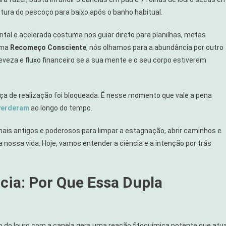
stura do pescoço para baixo após o banho habitual.
al e acelerada costuma nos guiar direto para planilhas, metas
ema
Recomeço Consciente
, nós olhamos para a abundância por outro
de
leveza e fluxo financeiro se a sua mente e o seu corpo estiverem
ça de realização foi bloqueada. É nesse momento que vale a pena
Perderam
ao longo do tempo.
mais antigos e poderosos para limpar a estagnação, abrir caminhos e
a nossa vida. Hoje, vamos entender a ciência e a intenção por trás
cia: Por Que Essa Dupla
 do louro com a canela gera uma reação fitoquímica potente que atu