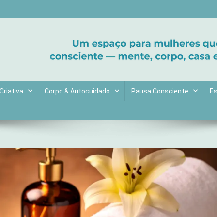
ltive bem-estar e encontre seu propósito. Inspiração diária para uma 
Criativa
Corpo & Autocuidado
Pausa Consciente
Es