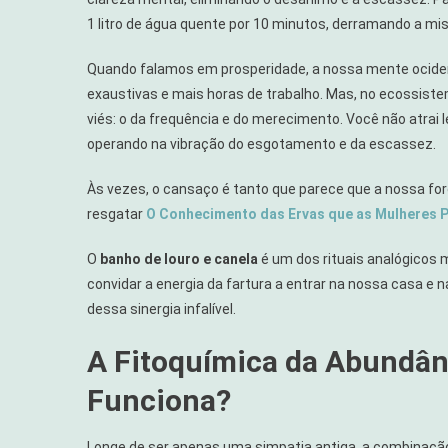
Louro
1 litro de água quente por 10 minutos, derramando a mi
E
Canela:
Quando falamos em prosperidade, a nossa mente ocident
Atrair
exaustivas e mais horas de trabalho. Mas, no ecossist
Prosperida
E
viés: o da frequência e do merecimento. Você não atrai 
Mover
operando na vibração do esgotamento e da escassez.
A
Energia
Às vezes, o cansaço é tanto que parece que a nossa for
resgatar
O Conhecimento das Ervas que as Mulheres 
O
banho de louro e canela
é um dos rituais analógicos 
convidar a energia da fartura a entrar na nossa casa e n
dessa sinergia infalível.
A Fitoquímica da Abundân
Funciona?
Longe de ser apenas uma simpatia antiga, a combinação