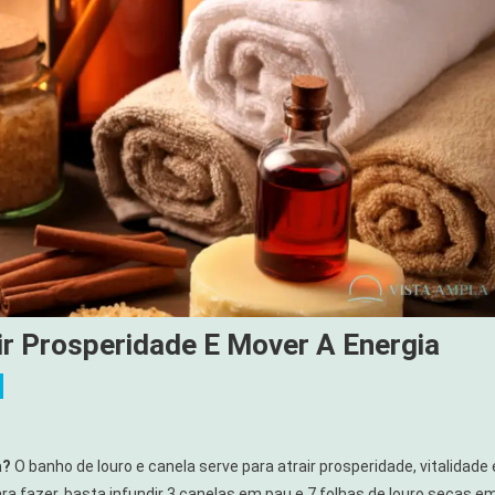
ir Prosperidade E Mover A Energia
a?
O banho de louro e canela serve para atrair prosperidade, vitalidade 
a fazer, basta infundir 3 canelas em pau e 7 folhas de louro secas e