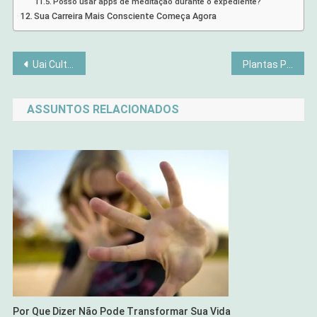
Posso usar apps de meditação durante o expediente?
Sua Carreira Mais Consciente Começa Agora
Navegação
Uai Cult Uberaba 2025 — Festival Gratuito de Cultura e Gastronomia
Plantas Purificadoras de Ar para Ambientes Pequenos: Quais Escolher?
de
ASSUNTOS RELACIONADOS
Post
Por Que Dizer Não Pode Transformar Sua Vida