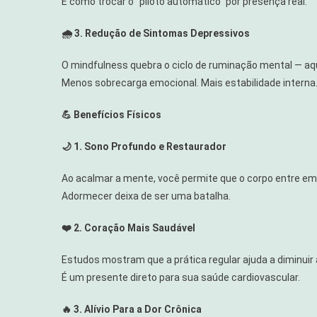
É como trocar o “piloto automático” por presença real.
🌧️ 3. Redução de Sintomas Depressivos
O mindfulness quebra o ciclo de ruminação mental — aq
Menos sobrecarga emocional. Mais estabilidade interna
💪 Benefícios Físicos
🌙 1. Sono Profundo e Restaurador
Ao acalmar a mente, você permite que o corpo entre e
Adormecer deixa de ser uma batalha.
❤️ 2. Coração Mais Saudável
Estudos mostram que a prática regular ajuda a diminuir a
É um presente direto para sua saúde cardiovascular.
🔥 3. Alívio Para a Dor Crônica