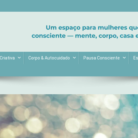
ltive bem-estar e encontre seu propósito. Inspiração diária para uma 
Criativa
Corpo & Autocuidado
Pausa Consciente
Es