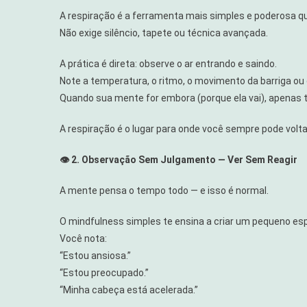
A respiração é a ferramenta mais simples e poderosa q
Não exige silêncio, tapete ou técnica avançada.
A prática é direta: observe o ar entrando e saindo.
Note a temperatura, o ritmo, o movimento da barriga ou 
Quando sua mente for embora (porque ela vai), apenas t
A respiração é o lugar para onde você sempre pode volta
👁️ 2. Observação Sem Julgamento — Ver Sem Reagir
A mente pensa o tempo todo — e isso é normal.
O mindfulness simples te ensina a criar um pequeno e
Você nota:
“Estou ansiosa.”
“Estou preocupado.”
“Minha cabeça está acelerada.”