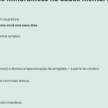
m na prática:
mo você vive seus dias.
forma simples.
resse) e diminui a hiperativação da amígdala — a parte do cérebro
da com mais leveza.
 com impulsos.