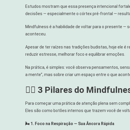
Estudos mostram que essa presença intencional fortale
decisões — especialmente o córtex pré-frontal — result
Mindfulness é a habilidade de voltar para o presente 
aconteceu.
Apesar de ter raízes nas tradições budistas, hoje ele 
reduzir estresse, melhorar foco e equilibrar emoções.
Na prática, é simples: você observa pensamentos, se
a mente”, mas sobre criar um espaço entre o que acon
🧘‍♀️ 3 Pilares do Mindfuln
Para começar uma prática de atenção plena sem complic
Eles são como botões internos que trazem você de vol
🌬️ 1. Foco na Respiração — Sua Âncora Rápida