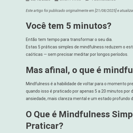
Mindfulne
Este artigo foi publicado originalmente em
[21/08/2025]
e atualiz
Em
5
Você tem 5 minutos?
Minutos:
5
Então tem tempo para transformar o seu dia.
Práticas
Estas 5 práticas simples de mindfulness reduzem o e
Simples
Que
caóticas — sem precisar meditar por longos períodos.
Estão
Mas afinal, o que é mindf
Mudando
Rotinas
Mindfulness é a habilidade de voltar para o momento 
quando isso é praticado por apenas 5 a 20 minutos por
ansiedade, mais clareza mental e um estado profundo 
O Que é Mindfulness Simp
Praticar?