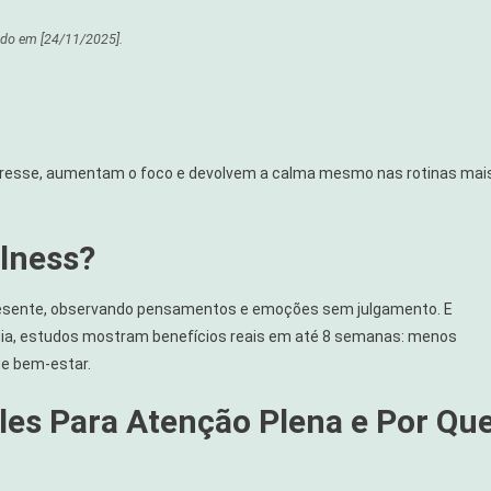
ss
ado em
[24/11/2025]
.
stresse, aumentam o foco e devolvem a calma mesmo nas rotinas mai
ulness?
presente, observando pensamentos e emoções sem julgamento. E
 dia, estudos mostram benefícios reais em até 8 semanas: menos
de bem-estar.
les Para Atenção Plena e Por Qu