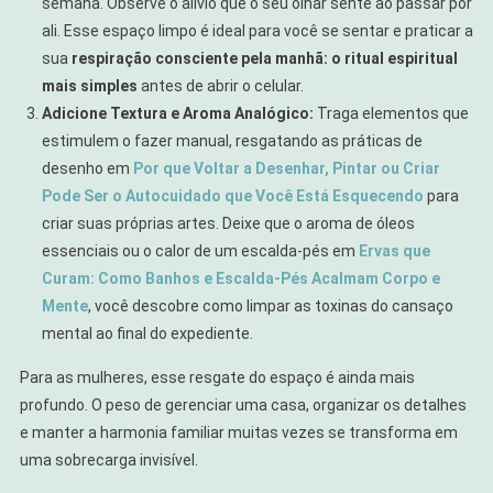
semana. Observe o alívio que o seu olhar sente ao passar por
ali. Esse espaço limpo é ideal para você se sentar e praticar a
sua
respiração consciente pela manhã: o ritual espiritual
mais simples
antes de abrir o celular.
Adicione Textura e Aroma Analógico:
Traga elementos que
estimulem o fazer manual, resgatando as práticas de
desenho em
Por que Voltar a Desenhar, Pintar ou Criar
Pode Ser o Autocuidado que Você Está Esquecendo
para
criar suas próprias artes. Deixe que o aroma de óleos
essenciais ou o calor de um escalda-pés em
Ervas que
Curam: Como Banhos e Escalda-Pés Acalmam Corpo e
Mente
, você descobre como limpar as toxinas do cansaço
mental ao final do expediente.
Para as mulheres, esse resgate do espaço é ainda mais
profundo. O peso de gerenciar uma casa, organizar os detalhes
e manter a harmonia familiar muitas vezes se transforma em
uma sobrecarga invisível.