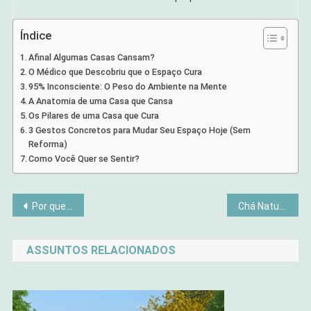
Índice
Afinal Algumas Casas Cansam?
O Médico que Descobriu que o Espaço Cura
95% Inconsciente: O Peso do Ambiente na Mente
A Anatomia de uma Casa que Cansa
Os Pilares de uma Casa que Cura
3 Gestos Concretos para Mudar Seu Espaço Hoje (Sem
Reforma)
Como Você Quer se Sentir?
Navegação
Por que Animais Acalmam Nossa Mente
Chá Natural Para Ansiedade: Quando Funciona e Quando Não Funciona
de
ASSUNTOS RELACIONADOS
Post