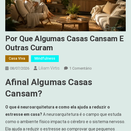
Por Que Algumas Casas Cansam E
Outras Curam
Casa Viva
Mindfulness
Liliam Virtis
Em
08/07/2026
1 Comentário
Por
Afinal Algumas Casas
Que
Algumas
Cansam?
Casas
Cansam
O que é neuroarquitetura e como ela ajuda a reduzir o
E
estresse em casa?
A neuroarquitetura é o campo que estuda
Outras
como o ambiente físico impacta o cérebro e o sistema nervoso.
Curam
Ela ajuda a reduzir o estresse ao comprovar que pequenos