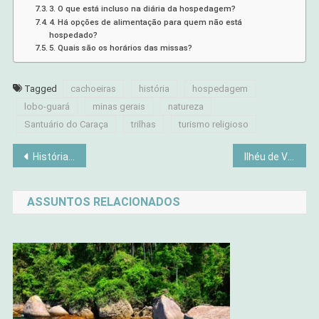
3. O que está incluso na diária da hospedagem?
4. Há opções de alimentação para quem não está
hospedado?
5. Quais são os horários das missas?
Tagged
cachoeiras
história
hospedagem
lobo-guará
minas gerais
natureza
Santuário do Caraça
trilhas
turismo religioso
Navegação
Histórias Inspiradoras de Criadoras de Conteúdo Brasileiras
Ilhéu de Vila Franca: O Refúgio Criativo Perfeito nos Açores para Mulheres Criadoras
de
ASSUNTOS RELACIONADOS
Post