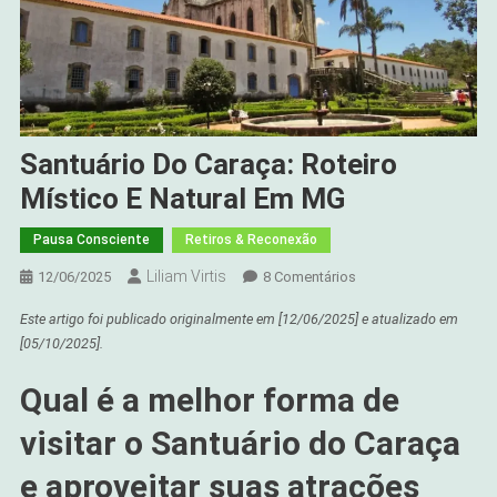
Santuário Do Caraça: Roteiro
Místico E Natural Em MG
Pausa Consciente
Retiros & Reconexão
Liliam Virtis
Em
12/06/2025
8 Comentários
Santuário
Este artigo foi publicado originalmente em
[12/06/2025]
e atualizado em
Do
[05/10/2025]
.
Caraça:
Roteiro
Qual é a melhor forma de
Místico
E
visitar o Santuário do Caraça
Natural
e aproveitar suas atrações
Em