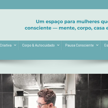
ltive bem-estar e encontre seu propósito. Inspiração diária para uma 
Criativa
Corpo & Autocuidado
Pausa Consciente
Es