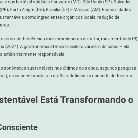
va e sustentável são Belo Horizonte (MG), São Paulo (SP), Salvador
e (PE), Porto Alegre (RS), Brasília (DF) e Manaus (AM). Essas cidades
sustentáveis como ingredientes orgânicos locais, redução de
ares.
ia
nta uma das tendências mais promissoras do setor, movimentando R$
l
o (2024). A gastronomia afetiva brasileira vai além do sabor – ela
as ambientalmente responsáveis.
astronômicos sustentáveis nos últimos dois anos, segundo pesquisa
el), as cidades brasileiras estão redefinindo o conceito de turismo
stentável Está Transformando o
Consciente