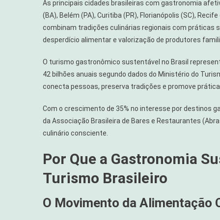
As principais cidades brasileiras com gastronomia afeti
Cidades
(BA), Belém (PA), Curitiba (PR), Florianópolis (SC), Recif
Brasileiras
combinam tradições culinárias regionais com práticas 
Com
desperdício alimentar e valorização de produtores famili
Gastronom
Afetiva
O turismo gastronômico sustentável no Brasil represe
E
Sustentáve
42 bilhões anuais segundo dados do Ministério do Turism
conecta pessoas, preserva tradições e promove prátic
Com o crescimento de 35% no interesse por destinos g
da Associação Brasileira de Bares e Restaurantes (Abras
culinário consciente.
Por Que a Gastronomia Su
Turismo Brasileiro
O Movimento da Alimentação 