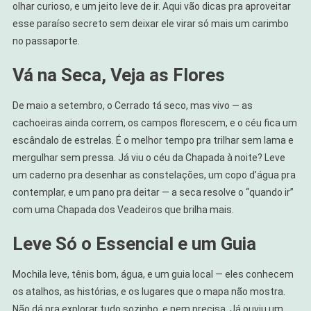
olhar curioso, e um jeito leve de ir. Aqui vão dicas pra aproveitar
esse paraíso secreto sem deixar ele virar só mais um carimbo
no passaporte.
Vá na Seca, Veja as Flores
De maio a setembro, o Cerrado tá seco, mas vivo — as
cachoeiras ainda correm, os campos florescem, e o céu fica um
escândalo de estrelas. É o melhor tempo pra trilhar sem lama e
mergulhar sem pressa. Já viu o céu da Chapada à noite? Leve
um caderno pra desenhar as constelações, um copo d’água pra
contemplar, e um pano pra deitar — a seca resolve o “quando ir”
com uma Chapada dos Veadeiros que brilha mais.
Leve Só o Essencial e um Guia
Mochila leve, tênis bom, água, e um guia local — eles conhecem
os atalhos, as histórias, e os lugares que o mapa não mostra.
Não dá pra explorar tudo sozinho, e nem precisa. Já ouviu um