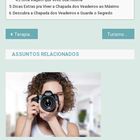
Uma Viagem que Virou Sua História
Dicas Extras pra Viver a Chapada dos Veadeiros ao Máximo
Descubra a Chapada dos Veadeiros e Guarde o Segredo
Navegação
Terapias Alternativas: Encontre o Equilíbrio Ideal
Turismo em Vilarejos Escondidos: Viagens Longe do Turismo em Massa
de
ASSUNTOS RELACIONADOS
Post