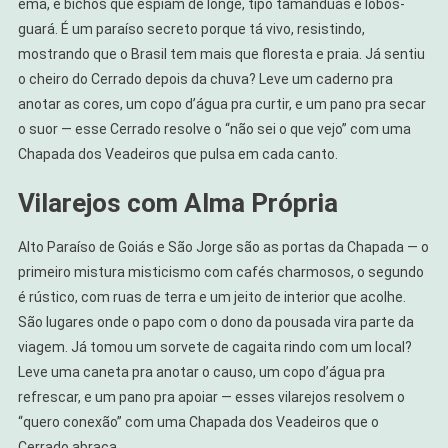
ema, e bichos que espiam de longe, tipo tamanduás e lobos-
guará. É um paraíso secreto porque tá vivo, resistindo,
mostrando que o Brasil tem mais que floresta e praia. Já sentiu
o cheiro do Cerrado depois da chuva? Leve um caderno pra
anotar as cores, um copo d’água pra curtir, e um pano pra secar
o suor — esse Cerrado resolve o “não sei o que vejo” com uma
Chapada dos Veadeiros que pulsa em cada canto.
Vilarejos com Alma Própria
Alto Paraíso de Goiás e São Jorge são as portas da Chapada — o
primeiro mistura misticismo com cafés charmosos, o segundo
é rústico, com ruas de terra e um jeito de interior que acolhe.
São lugares onde o papo com o dono da pousada vira parte da
viagem. Já tomou um sorvete de cagaita rindo com um local?
Leve uma caneta pra anotar o causo, um copo d’água pra
refrescar, e um pano pra apoiar — esses vilarejos resolvem o
“quero conexão” com uma Chapada dos Veadeiros que o
Cerrado abraça.