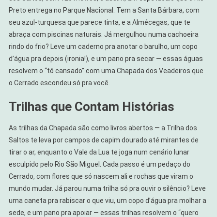
Preto entrega no Parque Nacional. Tem a Santa Bárbara, com
seu azul-turquesa que parece tinta, e a Almécegas, que te
abraça com piscinas naturais. Já mergulhou numa cachoeira
rindo do frio? Leve um caderno pra anotar o barulho, um copo
d’água pra depois (ironia!), e um pano pra secar — essas águas
resolvem o “tô cansado” com uma Chapada dos Veadeiros que
o Cerrado escondeu só pra você.
Trilhas que Contam Histórias
As trilhas da Chapada são como livros abertos — a Trilha dos
Saltos te leva por campos de capim dourado até mirantes de
tirar o ar, enquanto o Vale da Lua te joga num cenário lunar
esculpido pelo Rio São Miguel. Cada passo é um pedaço do
Cerrado, com flores que só nascem ali e rochas que viram o
mundo mudar. Já parou numa trilha só pra ouvir o silêncio? Leve
uma caneta pra rabiscar o que viu, um copo d’água pra molhar a
sede, e um pano pra apoiar — essas trilhas resolvem o “quero