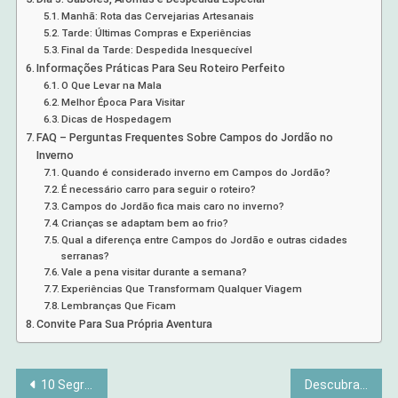
Manhã: Rota das Cervejarias Artesanais
Tarde: Últimas Compras e Experiências
Final da Tarde: Despedida Inesquecível
Informações Práticas Para Seu Roteiro Perfeito
O Que Levar na Mala
Melhor Época Para Visitar
Dicas de Hospedagem
FAQ – Perguntas Frequentes Sobre Campos do Jordão no
Inverno
Quando é considerado inverno em Campos do Jordão?
É necessário carro para seguir o roteiro?
Campos do Jordão fica mais caro no inverno?
Crianças se adaptam bem ao frio?
Qual a diferença entre Campos do Jordão e outras cidades
serranas?
Vale a pena visitar durante a semana?
Experiências Que Transformam Qualquer Viagem
Lembranças Que Ficam
Convite Para Sua Própria Aventura
Navegação
10 Segredos para Fotos Incríveis em Viagens e Memórias Únicas
Descubra Por Que o Ciclismo é o Segredo para uma Vida Saudável e Feliz