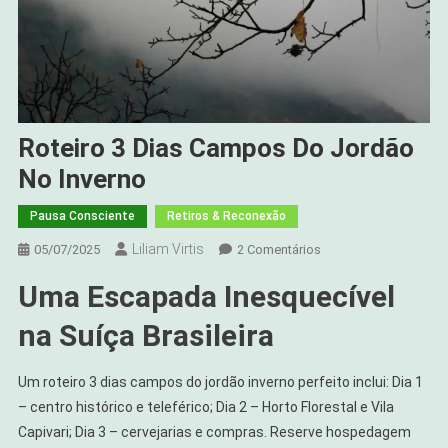
Roteiro 3 Dias Campos Do Jordão
No Inverno
Pausa Consciente
Retiros & Reconexão
Liliam Virtis
Em
05/07/2025
2 Comentários
Roteiro
Uma Escapada Inesquecível
3
Dias
na Suíça Brasileira
Campos
Do
Um roteiro 3 dias campos do jordão inverno perfeito inclui: Dia 1
Jordão
– centro histórico e teleférico; Dia 2 – Horto Florestal e Vila
No
Capivari; Dia 3 – cervejarias e compras. Reserve hospedagem
Inverno