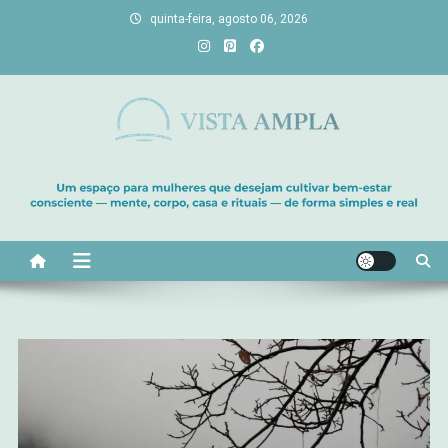
Skip
quinta-feira, agosto 06, 2026
to
content
Vista Ampla
Transforme sua casa em lar, descubra viagens únicas, cultive
bem-estar e encontre seu propósito. Inspiração diária para uma
vida com mais luz e significado!