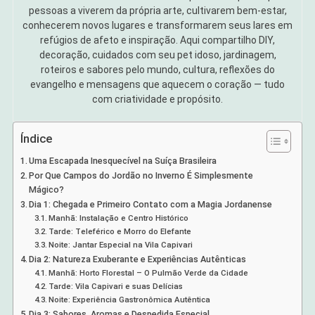
pessoas a viverem da própria arte, cultivarem bem-estar,
conhecerem novos lugares e transformarem seus lares em
refúgios de afeto e inspiração. Aqui compartilho DIY,
decoração, cuidados com seu pet idoso, jardinagem,
roteiros e sabores pelo mundo, cultura, reflexões do
evangelho e mensagens que aquecem o coração — tudo
com criatividade e propósito.
Índice
Uma Escapada Inesquecível na Suíça Brasileira
Por Que Campos do Jordão no Inverno É Simplesmente
Mágico?
Dia 1: Chegada e Primeiro Contato com a Magia Jordanense
Manhã: Instalação e Centro Histórico
Tarde: Teleférico e Morro do Elefante
Noite: Jantar Especial na Vila Capivari
Dia 2: Natureza Exuberante e Experiências Autênticas
Manhã: Horto Florestal – O Pulmão Verde da Cidade
Tarde: Vila Capivari e suas Delícias
Noite: Experiência Gastronômica Autêntica
Dia 3: Sabores, Aromas e Despedida Especial