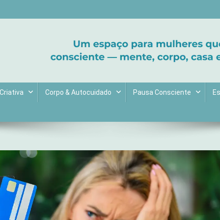
ltive bem-estar e encontre seu propósito. Inspiração diária para uma 
Criativa
Corpo & Autocuidado
Pausa Consciente
Es