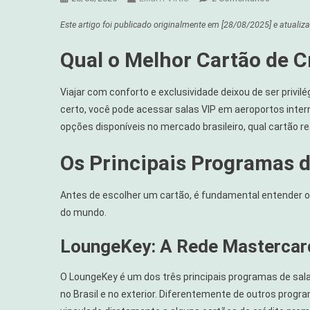
Cartão
Este artigo foi publicado originalmente em
[28/08/2025]
e atualiz
De
Crédito
Qual o Melhor Cartão de C
Com
Sala
Viajar com conforto e exclusividade deixou de ser privi
VIP
certo, você pode acessar salas VIP em aeroportos inte
Internacio
Quais
opções disponíveis no mercado brasileiro, qual cartão r
Valem
Os Principais Programas d
A
Pena
Em
Antes de escolher um cartão, é fundamental entender o
2025
do mundo.
LoungeKey: A Rede Mastercar
O LoungeKey é um dos três principais programas de sal
no Brasil e no exterior. Diferentemente de outros progra