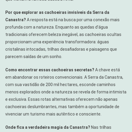
As
Cachoeiras
Por que explorar as cachoeiras invisíveis da Serra da
Invisíveis
Canastra?
A resposta está na busca por uma conexão mais
E
profunda com a natureza. Enquanto as quedas d’água
Se
tradicionais oferecem beleza inegável, as cachoeiras ocultas
Encante
proporcionam uma experiência transformadora: águas
cristalinas intocadas, trilhas desafiadoras e paisagens que
parecem saídas de um sonho.
Como encontrar essas cachoeiras secretas?
A chave está
em abandonar os roteiros convencionais. A Serra da Canastra,
com sua vastidão de 200 mil hectares, esconde caminhos
menos explorados onde a natureza se revela de forma intimista
e exclusiva. Essas rotas alternativas oferecem não apenas
cachoeiras deslumbrantes, mas também a oportunidade de
vivenciar um turismo mais autêntico e consciente.
Onde fica a verdadeira magia da Canastra?
Nas trilhas