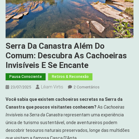
Serra Da Canastra Além Do
Comum: Descubra As Cachoeiras
Invisíveis E Se Encante
Pausa Consciente
Retiros & Reconexão
Liliam Virtis
Em
23/07/2025
2 Comentários
Serra
Você sabia que existem cachoeiras secretas na Serra da
Da
Canastra que poucos visitantes conhecem?
As
Cachoeiras
Canastra
Invisíveis na Serra da Canastra
representam uma experiência
Além
única de turismo sustentável, onde aventureiros podem
Do
Comum:
descobrir tesouros naturais preservados, longe das multidões
Descubra
que visitam a famosa Casca D’Anta.