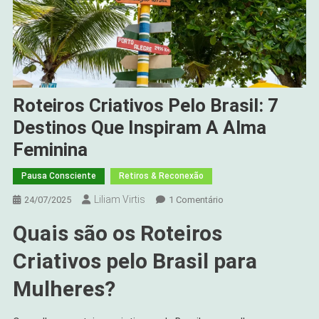
Roteiros Criativos Pelo Brasil: 7
Destinos Que Inspiram A Alma
Feminina
Pausa Consciente
Retiros & Reconexão
Liliam Virtis
Em
24/07/2025
1 Comentário
Roteiros
Quais são os Roteiros
Criativos
Pelo
Criativos pelo Brasil para
Brasil:
7
Mulheres?
Destinos
Que