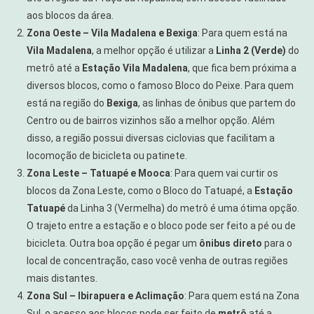
aos blocos da área.
Zona Oeste – Vila Madalena e Bexiga
: Para quem está na
Vila Madalena
, a melhor opção é utilizar a
Linha 2 (Verde)
do
metrô até a
Estação Vila Madalena
, que fica bem próxima a
diversos blocos, como o famoso Bloco do Peixe. Para quem
está na região do
Bexiga
, as linhas de ônibus que partem do
Centro ou de bairros vizinhos são a melhor opção. Além
disso, a região possui diversas ciclovias que facilitam a
locomoção de bicicleta ou patinete.
Zona Leste – Tatuapé e Mooca
: Para quem vai curtir os
blocos da Zona Leste, como o Bloco do Tatuapé, a
Estação
Tatuapé
da Linha 3 (Vermelha) do metrô é uma ótima opção.
O trajeto entre a estação e o bloco pode ser feito a pé ou de
bicicleta. Outra boa opção é pegar um
ônibus direto
para o
local de concentração, caso você venha de outras regiões
mais distantes.
Zona Sul – Ibirapuera e Aclimação
: Para quem está na Zona
Sul, o acesso aos blocos pode ser feito de
metrô
até a