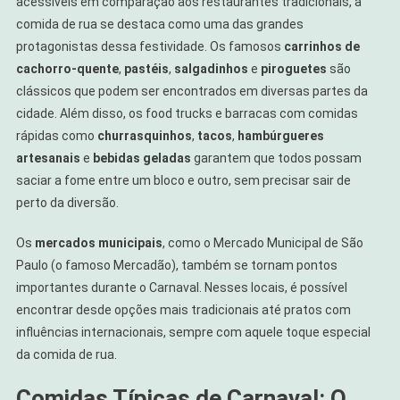
acessíveis em comparação aos restaurantes tradicionais, a
comida de rua se destaca como uma das grandes
protagonistas dessa festividade. Os famosos
carrinhos de
cachorro-quente
,
pastéis
,
salgadinhos
e
piroguetes
são
clássicos que podem ser encontrados em diversas partes da
cidade. Além disso, os food trucks e barracas com comidas
rápidas como
churrasquinhos
,
tacos
,
hambúrgueres
artesanais
e
bebidas geladas
garantem que todos possam
saciar a fome entre um bloco e outro, sem precisar sair de
perto da diversão.
Os
mercados municipais
, como o Mercado Municipal de São
Paulo (o famoso Mercadão), também se tornam pontos
importantes durante o Carnaval. Nesses locais, é possível
encontrar desde opções mais tradicionais até pratos com
influências internacionais, sempre com aquele toque especial
da comida de rua.
Comidas Típicas de Carnaval: O