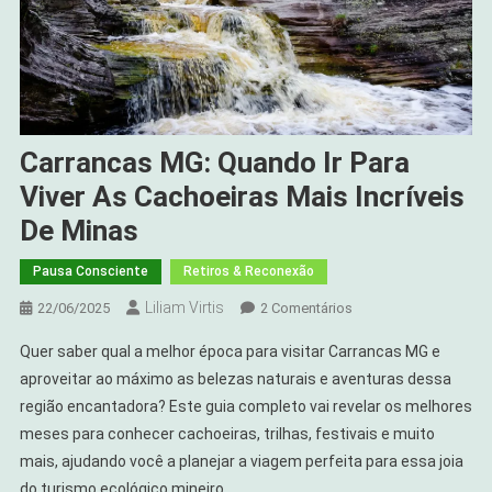
Carrancas MG: Quando Ir Para
Viver As Cachoeiras Mais Incríveis
De Minas
Pausa Consciente
Retiros & Reconexão
Liliam Virtis
Em
22/06/2025
2 Comentários
Carrancas
Quer saber qual a melhor época para visitar Carrancas MG e
MG:
aproveitar ao máximo as belezas naturais e aventuras dessa
Quando
região encantadora? Este guia completo vai revelar os melhores
Ir
meses para conhecer cachoeiras, trilhas, festivais e muito
Para
Viver
mais, ajudando você a planejar a viagem perfeita para essa joia
As
do turismo ecológico mineiro.