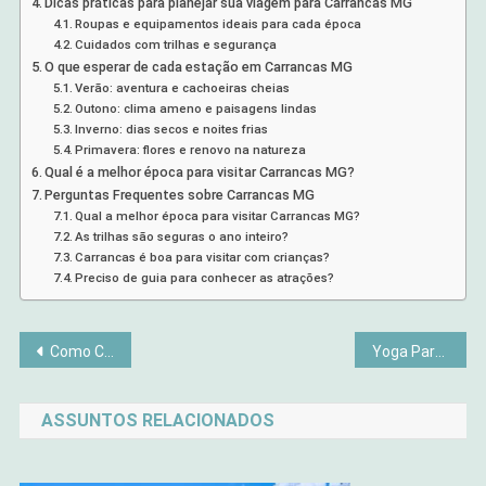
Dicas práticas para planejar sua viagem para Carrancas MG
Roupas e equipamentos ideais para cada época
Cuidados com trilhas e segurança
O que esperar de cada estação em Carrancas MG
Verão: aventura e cachoeiras cheias
Outono: clima ameno e paisagens lindas
Inverno: dias secos e noites frias
Primavera: flores e renovo na natureza
Qual é a melhor época para visitar Carrancas MG?
Perguntas Frequentes sobre Carrancas MG
Qual a melhor época para visitar Carrancas MG?
As trilhas são seguras o ano inteiro?
Carrancas é boa para visitar com crianças?
Preciso de guia para conhecer as atrações?
Navegação
Como Criar um Branding Pessoal Autêntico em 7 Passos Comprovados (Guia 2025)
Yoga Para Dor Nas Costas Iniciantes: 7 Posturas Que Vão Transformar Sua Vida
de
ASSUNTOS RELACIONADOS
Post