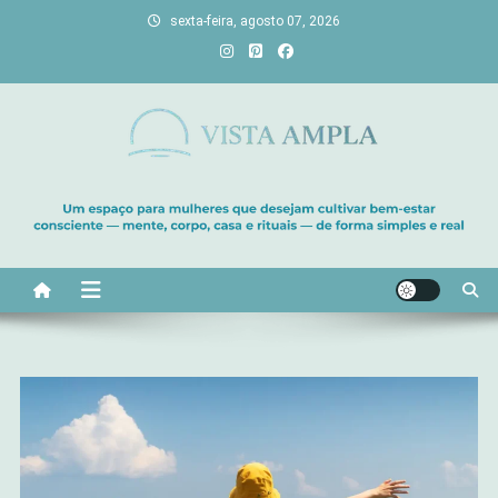
Skip
sexta-feira, agosto 07, 2026
to
content
Vista Ampla
Transforme sua casa em lar, descubra viagens únicas, cultive
bem-estar e encontre seu propósito. Inspiração diária para uma
vida com mais luz e significado!