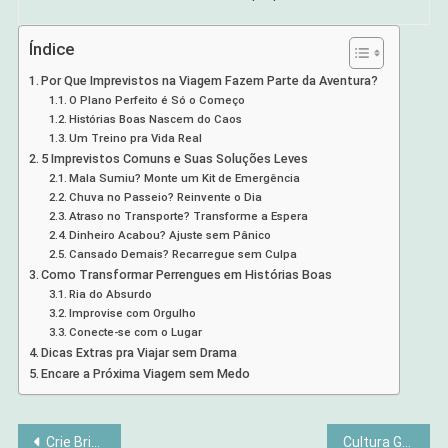
Índice
Por Que Imprevistos na Viagem Fazem Parte da Aventura?
O Plano Perfeito é Só o Começo
Histórias Boas Nascem do Caos
Um Treino pra Vida Real
5 Imprevistos Comuns e Suas Soluções Leves
Mala Sumiu? Monte um Kit de Emergência
Chuva no Passeio? Reinvente o Dia
Atraso no Transporte? Transforme a Espera
Dinheiro Acabou? Ajuste sem Pânico
Cansado Demais? Recarregue sem Culpa
Como Transformar Perrengues em Histórias Boas
Ria do Absurdo
Improvise com Orgulho
Conecte-se com o Lugar
Dicas Extras pra Viajar sem Drama
Encare a Próxima Viagem sem Medo
Navegação
Crie Brinquedos Educativos com Leveza e Reciclagem
Cultura Geek: Como o Universo Nerd Conquistou o Mainstream