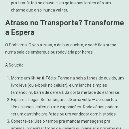
pra tirar fotos na chuva — as gotas nas lentes dão um
charme que o sol nunca vai ter.
Atraso no Transporte? Transforme
a Espera
O Problema: O voo atrasa, o ônibus quebra, e você fica preso
numa sala de embarque ou rodoviária por horas.
A Solução:
Monte um Kit Anti-Tédio: Tenha na bolsa fones de ouvido, um
livro leve (ou e-book no celular), e um lanche simples
(amendoim, barra de cereal). Já corta metade do estresse.
Explore o Lugar: Se for seguro, dê uma volta — aeroportos
têm lojinhas, cafés ou até exposições. Rodoviárias podem
ter um cantinho pra fotos ou um vendedor com histórias.
Conecte-se: Use o tempo pra mandar mensagens pra
amigos, organizar fotos da viagem ou planejar o próximo dia