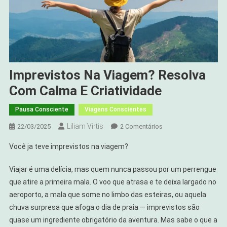
Imprevistos Na Viagem? Resolva
Com Calma E Criatividade
Pausa Consciente
Viagens Conscientes
Liliam Virtis
Em
22/03/2025
2 Comentários
Imprevistos
Você ja teve imprevistos na viagem?
Na
Viagem?
Viajar é uma delícia, mas quem nunca passou por um perrengue
Resolva
que atire a primeira mala. O voo que atrasa e te deixa largado no
Com
aeroporto, a mala que some no limbo das esteiras, ou aquela
Calma
chuva surpresa que afoga o dia de praia — imprevistos são
E
Criatividade
quase um ingrediente obrigatório da aventura. Mas sabe o que a