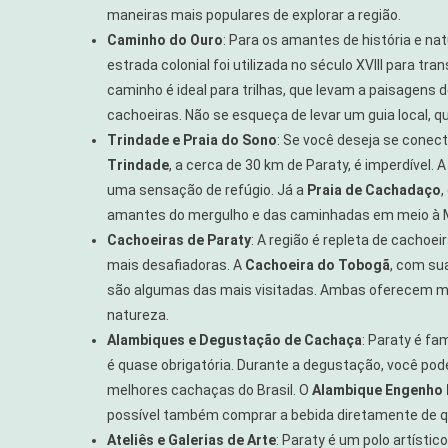
maneiras mais populares de explorar a região.
Caminho do Ouro
: Para os amantes de história e na
estrada colonial foi utilizada no século XVIII para tr
caminho é ideal para trilhas, que levam a paisagens
cachoeiras. Não se esqueça de levar um guia local, qu
Trindade e Praia do Sono
: Se você deseja se conec
Trindade
, a cerca de 30 km de Paraty, é imperdível. 
uma sensação de refúgio. Já a
Praia de Cachadaço
,
amantes do mergulho e das caminhadas em meio à M
Cachoeiras de Paraty
: A região é repleta de cachoe
mais desafiadoras. A
Cachoeira do Tobogã
, com su
são algumas das mais visitadas. Ambas oferecem m
natureza.
Alambiques e Degustação de Cachaça
: Paraty é f
é quase obrigatória. Durante a degustação, você pod
melhores cachaças do Brasil. O
Alambique Engenho 
possível também comprar a bebida diretamente de 
Ateliês e Galerias de Arte
: Paraty é um polo artísti