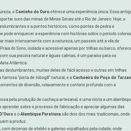
tureza, o
Caminho do Ouro
oferece uma experiência única. Essa antig
ansportar ouro das minas de Minas Gerais até o Rio de Janeiro. Hoje, o
 deslumbrantes e a pontos históricos, como pontes de pedra e
e pode enriquecer a experiência com histórias sobre o período colonial
tar mais intensamente com a natureza, um passeio até a vila de
A Praia do Sono, isolada e acessível apenas por trilhas ou barco, oferec
 com sua piscina natural e águas calmas, é um paraíso para os
ata Atlântica.
iras deslumbrantes, muitas delas de fácil acesso e outras em trilhas
a famosa “pista de tobogã” natural, e a
Cachoeira do Poço do Tarzan
omentos de diversão, relaxamento e contato profundo com a
amosa pela produção de cachaça artesanal, e uma visita a um alambiqu
e aprender sobre o processo de fabricação e apreciar algumas das
D’Ouro
e o
Alambique Paratiana
são dois dos mais tradicionais, onde
quem a produz.
co, com dezenas de ateliês e galerias espalhados pela cidade, onde