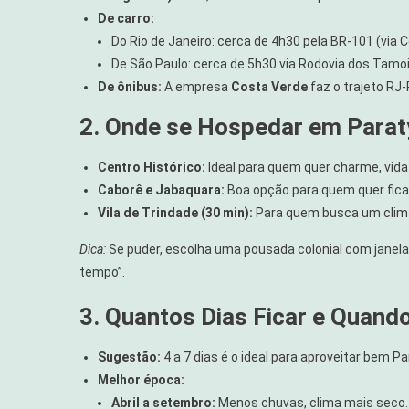
De carro:
Do Rio de Janeiro: cerca de 4h30 pela BR-101 (via 
De São Paulo: cerca de 5h30 via Rodovia dos Tamo
De ônibus:
A empresa
Costa Verde
faz o trajeto RJ-
2. Onde se Hospedar em Parat
Centro Histórico:
Ideal para quem quer charme, vida
Caborê e Jabaquara:
Boa opção para quem quer ficar
Vila de Trindade (30 min):
Para quem busca um clima
Dica:
Se puder, escolha uma pousada colonial com janelas
tempo”.
3. Quantos Dias Ficar e Quando
Sugestão:
4 a 7 dias é o ideal para aproveitar bem P
Melhor época:
Abril a setembro:
Menos chuvas, clima mais seco.