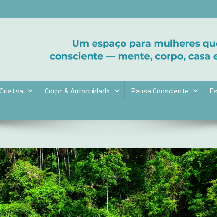
ltive bem-estar e encontre seu propósito. Inspiração diária para uma 
Criativa
Corpo & Autocuidado
Pausa Consciente
Es