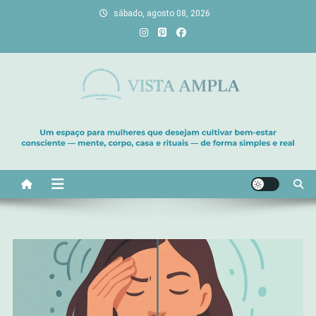
Skip
sábado, agosto 08, 2026
to
content
Vista Ampla
Transforme sua casa em lar, descubra viagens únicas, cultive
bem-estar e encontre seu propósito. Inspiração diária para uma
vida com mais luz e significado!