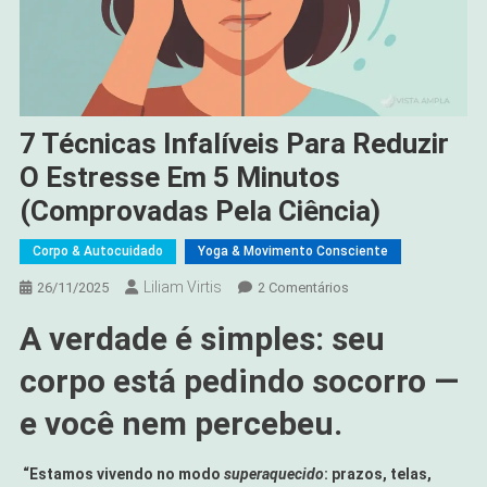
7 Técnicas Infalíveis Para Reduzir
O Estresse Em 5 Minutos
(Comprovadas Pela Ciência)
Corpo & Autocuidado
Yoga & Movimento Consciente
Liliam Virtis
Em
26/11/2025
2 Comentários
7
A verdade é simples: seu
Técnicas
Infalíveis
corpo está pedindo socorro —
Para
Reduzir
e você nem percebeu.
O
Estresse
“Estamos vivendo no modo
superaquecido
: prazos, telas,
Em