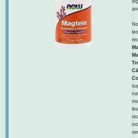
di
an
No
te
re
Ma
Ma
Tr
Cá
Co
su
na
ma
te
re
in
se