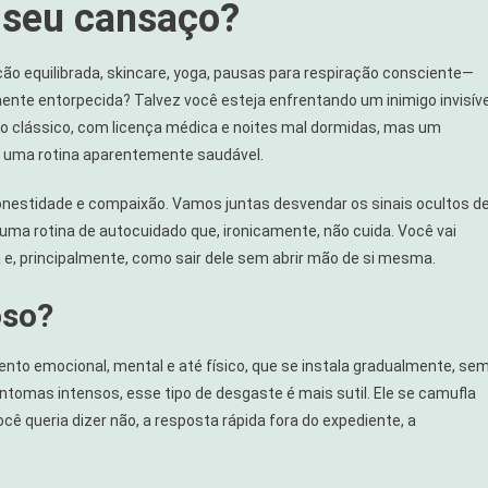
o seu cansaço?
ão equilibrada, skincare, yoga, pausas para respiração consciente—
nte entorpecida? Talvez você esteja enfrentando um inimigo invisíve
pso clássico, com licença médica e noites mal dormidas, mas um
de uma rotina aparentemente saudável.
honestidade e compaixão. Vamos juntas desvendar os sinais ocultos d
a rotina de autocuidado que, ironicamente, não cuida. Você vai
 e, principalmente, como sair dele sem abrir mão de si mesma.
oso?
nto emocional, mental e até físico, que se instala gradualmente, se
ntomas intensos, esse tipo de desgaste é mais sutil. Ele se camufla
ê queria dizer não, a resposta rápida fora do expediente, a