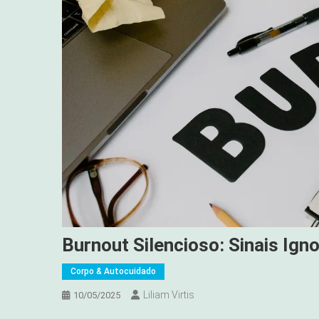
Burnout Silencioso: Sinais Ig
Corpo & Autocuidado
Liliam Virtis
10/05/2025