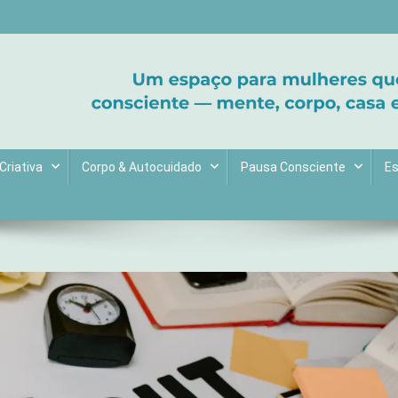
ltive bem-estar e encontre seu propósito. Inspiração diária para uma 
Criativa
Corpo & Autocuidado
Pausa Consciente
Es