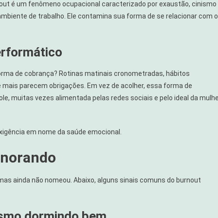
out é um fenômeno ocupacional caracterizado por exaustão, cinismo
 ambiente de trabalho. Ele contamina sua forma de se relacionar com o
erformático
orma de cobrança? Rotinas matinais cronometradas, hábitos
 mais parecem obrigações. Em vez de acolher, essa forma de
e, muitas vezes alimentada pelas redes sociais e pelo ideal da mulh
 exigência em nome da saúde emocional.
gnorando
, mas ainda não nomeou. Abaixo, alguns sinais comuns do burnout
esmo dormindo bem