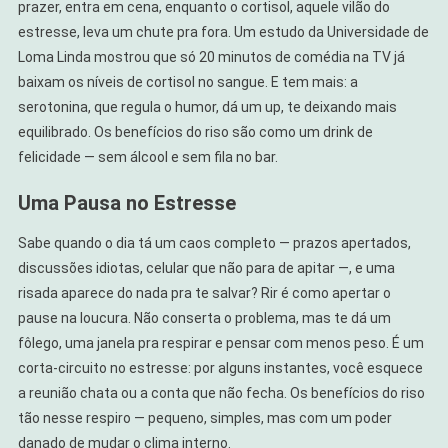
prazer, entra em cena, enquanto o cortisol, aquele vilão do
estresse, leva um chute pra fora. Um estudo da Universidade de
Loma Linda mostrou que só 20 minutos de comédia na TV já
baixam os níveis de cortisol no sangue. E tem mais: a
serotonina, que regula o humor, dá um up, te deixando mais
equilibrado. Os benefícios do riso são como um drink de
felicidade — sem álcool e sem fila no bar.
Uma Pausa no Estresse
Sabe quando o dia tá um caos completo — prazos apertados,
discussões idiotas, celular que não para de apitar —, e uma
risada aparece do nada pra te salvar? Rir é como apertar o
pause na loucura. Não conserta o problema, mas te dá um
fôlego, uma janela pra respirar e pensar com menos peso. É um
corta-circuito no estresse: por alguns instantes, você esquece
a reunião chata ou a conta que não fecha. Os benefícios do riso
tão nesse respiro — pequeno, simples, mas com um poder
danado de mudar o clima interno.