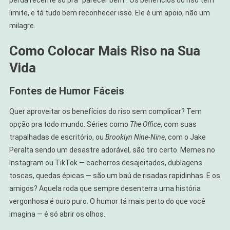
perda recente só pra “parecer bem”. Os benefícios do riso têm
limite, e tá tudo bem reconhecer isso. Ele é um apoio, não um
milagre.
Como Colocar Mais Riso na Sua
Vida
Fontes de Humor Fáceis
Quer aproveitar os benefícios do riso sem complicar? Tem
opção pra todo mundo. Séries como
The Office
, com suas
trapalhadas de escritório, ou
Brooklyn Nine-Nine
, com o Jake
Peralta sendo um desastre adorável, são tiro certo. Memes no
Instagram ou TikTok — cachorros desajeitados, dublagens
toscas, quedas épicas — são um baú de risadas rapidinhas. E os
amigos? Aquela roda que sempre desenterra uma história
vergonhosa é ouro puro. O humor tá mais perto do que você
imagina — é só abrir os olhos.