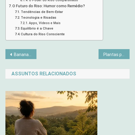
O Poder do Riso Compartilhado
O Futuro do Riso: Humor como Remédio?
Tendências de Bem-Estar
Tecnologia e Risadas
Apps, Vídeos e Mais
Equilíbrio é a Chave
Cultura do Riso Consciente
Navegação
Banana: O Super alimento Simples que Pode Transformar Sua Saúde
Plantas pra Quem Mata Cactos: Como Ter um Cantinho Verde Sem Drama
de
ASSUNTOS RELACIONADOS
Post