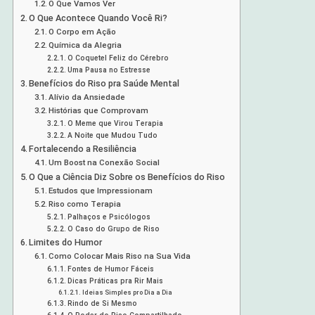
O Que Vamos Ver
O Que Acontece Quando Você Ri?
O Corpo em Ação
Química da Alegria
O Coquetel Feliz do Cérebro
Uma Pausa no Estresse
Benefícios do Riso pra Saúde Mental
Alívio da Ansiedade
Histórias que Comprovam
O Meme que Virou Terapia
A Noite que Mudou Tudo
Fortalecendo a Resiliência
Um Boost na Conexão Social
O Que a Ciência Diz Sobre os Benefícios do Riso
Estudos que Impressionam
Riso como Terapia
Palhaços e Psicólogos
O Caso do Grupo de Riso
Limites do Humor
Como Colocar Mais Riso na Sua Vida
Fontes de Humor Fáceis
Dicas Práticas pra Rir Mais
Ideias Simples pro Dia a Dia
Rindo de Si Mesmo