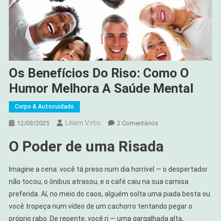
Os Benefícios Do Riso: Como O
Humor Melhora A Saúde Mental
Corpo & Autocuidado
Liliam Virtis
Em
12/03/2025
2 Comentários
Os
O Poder de uma Risada
Benefícios
Do
Riso:
Imagine a cena: você tá preso num dia horrível — o despertador
Como
não tocou, o ônibus atrasou, e o café caiu na sua camisa
O
preferida. Aí, no meio do caos, alguém solta uma piada besta ou
Humor
você tropeça num vídeo de um cachorro tentando pegar o
Melhora
próprio rabo. De repente, você ri — uma gargalhada alta,