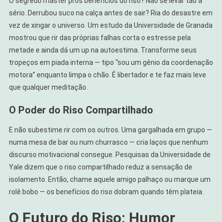
O segredo master pros benefícios do riso? Não se levar tão a
sério. Derrubou suco na calça antes de sair? Ria do desastre em
vez de xingar o universo. Um estudo da Universidade de Granada
mostrou que rir das próprias falhas corta o estresse pela
metade e ainda dá um up na autoestima. Transforme seus
tropeços em piada interna — tipo “sou um gênio da coordenação
motora” enquanto limpa o chão. É libertador e te faz mais leve
que qualquer meditação.
O Poder do Riso Compartilhado
E não subestime rir com os outros. Uma gargalhada em grupo —
numa mesa de bar ou num churrasco — cria laços que nenhum
discurso motivacional consegue. Pesquisas da Universidade de
Yale dizem que o riso compartilhado reduz a sensação de
isolamento. Então, chame aquele amigo palhaço ou marque um
rolê bobo — os benefícios do riso dobram quando têm plateia.
O Futuro do Riso: Humor