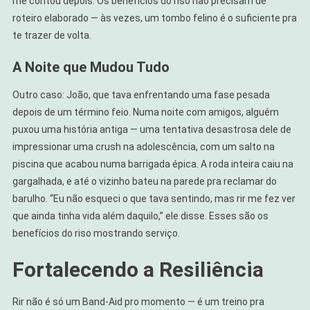
me contou depois. Os benefícios do riso não precisam de
roteiro elaborado — às vezes, um tombo felino é o suficiente pra
te trazer de volta.
A Noite que Mudou Tudo
Outro caso: João, que tava enfrentando uma fase pesada
depois de um término feio. Numa noite com amigos, alguém
puxou uma história antiga — uma tentativa desastrosa dele de
impressionar uma crush na adolescência, com um salto na
piscina que acabou numa barrigada épica. A roda inteira caiu na
gargalhada, e até o vizinho bateu na parede pra reclamar do
barulho. “Eu não esqueci o que tava sentindo, mas rir me fez ver
que ainda tinha vida além daquilo,” ele disse. Esses são os
benefícios do riso mostrando serviço.
Fortalecendo a Resiliência
Rir não é só um Band-Aid pro momento — é um treino pra