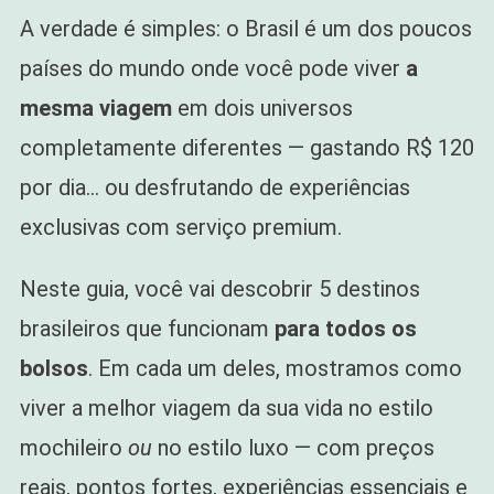
A verdade é simples: o Brasil é um dos poucos
Viagem
Luxo
países do mundo onde você pode viver
a
E
Mochilão
mesma viagem
em dois universos
(Comparativo
completamente diferentes — gastando R$ 120
Real
2025)
por dia… ou desfrutando de experiências
exclusivas com serviço premium.
Neste guia, você vai descobrir 5 destinos
brasileiros que funcionam
para todos os
bolsos
. Em cada um deles, mostramos como
viver a melhor viagem da sua vida no estilo
mochileiro
ou
no estilo luxo — com preços
reais, pontos fortes, experiências essenciais e