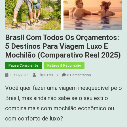
Brasil Com Todos Os Orçamentos:
5 Destinos Para Viagem Luxo E
Mochilão (Comparativo Real 2025)
Pausa Consciente
Retiros & Reconexão
Liliam Virtis
Em
13/11/2025
6 Comentários
Brasil
Você quer fazer uma viagem inesquecível pelo
Com
Todos
Brasil, mas ainda não sabe se o seu estilo
Os
combina mais com mochilão econômico ou
Orçamentos:
5
com conforto de luxo?
Destinos
Para