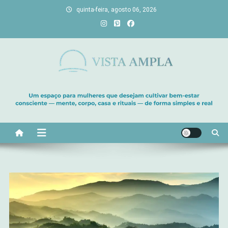
Skip
quinta-feira, agosto 06, 2026
to
content
Vista Ampla
Transforme sua casa em lar, descubra viagens únicas, cultive
bem-estar e encontre seu propósito. Inspiração diária para uma
vida com mais luz e significado!