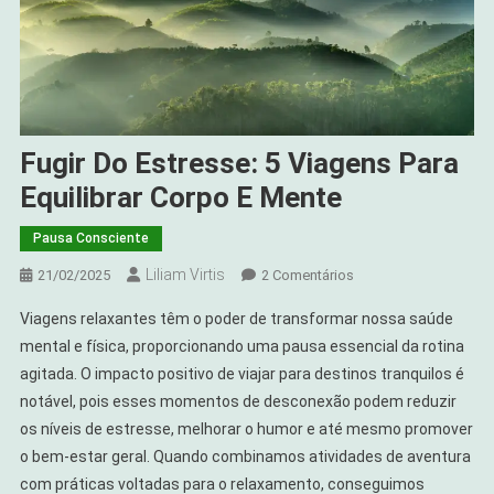
Fugir Do Estresse: 5 Viagens Para
Equilibrar Corpo E Mente
Pausa Consciente
Liliam Virtis
Em
21/02/2025
2 Comentários
Fugir
Viagens relaxantes têm o poder de transformar nossa saúde
Do
mental e física, proporcionando uma pausa essencial da rotina
Estresse:
agitada. O impacto positivo de viajar para destinos tranquilos é
5
notável, pois esses momentos de desconexão podem reduzir
Viagens
Para
os níveis de estresse, melhorar o humor e até mesmo promover
Equilibrar
o bem-estar geral. Quando combinamos atividades de aventura
Corpo
com práticas voltadas para o relaxamento, conseguimos