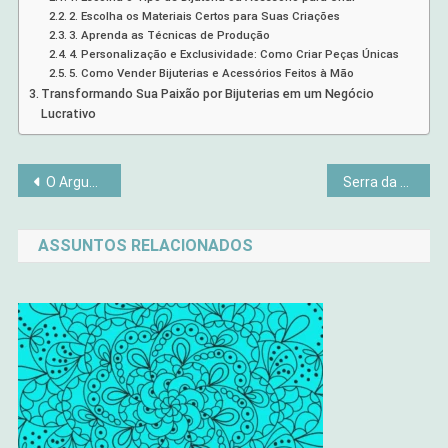
2. Escolha os Materiais Certos para Suas Criações
3. Aprenda as Técnicas de Produção
4. Personalização e Exclusividade: Como Criar Peças Únicas
5. Como Vender Bijuterias e Acessórios Feitos à Mão
Transformando Sua Paixão por Bijuterias em um Negócio
Lucrativo
Navegação
O Argueiro e a Trave no Olho: O Que Essa Lição do Evangelho Ensina?
Serra da Canastra Além do Comum: Descubra as Cachoeiras Invisíveis e Se Encante
de
ASSUNTOS RELACIONADOS
Post