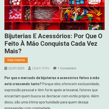
Bijuterias E Acessórios: Por Que O
Feito À Mão Conquista Cada Vez
Mais?
Vida Criativa
Liliam Virtis
Em
22/07/2025
1 Comentário
Bijuterias
Por que o mercado de bijuterias e acessórios feitos à mão
E
está crescendo tanto?
Porque eles oferecem exclusividade,
Acessórios:
expressão pessoal e têm forte apelo artesanal, fatores que
Por
encantam quem busca se destacar com estilo próprio. Além
Que
O
disso, são uma ótima oportunidade para quem deseja
Feito
empreender com criatividade.