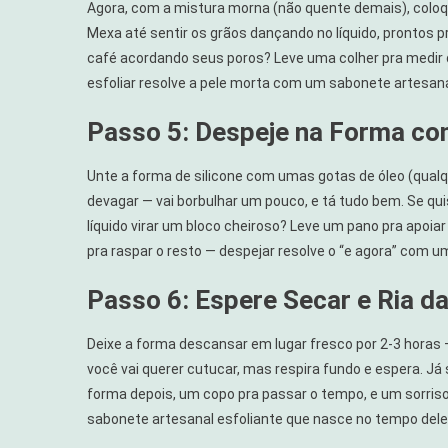
Agora, com a mistura morna (não quente demais), coloqu
Mexa até sentir os grãos dançando no líquido, prontos
café acordando seus poros? Leve uma colher pra medir di
esfoliar resolve a pele morta com um sabonete artesana
Passo 5: Despeje na Forma co
Unte a forma de silicone com umas gotas de óleo (qualq
devagar — vai borbulhar um pouco, e tá tudo bem. Se quise
líquido virar um bloco cheiroso? Leve um pano pra apoia
pra raspar o resto — despejar resolve o “e agora” com 
Passo 6: Espere Secar e Ria d
Deixe a forma descansar em lugar fresco por 2-3 horas — 
você vai querer cutucar, mas respira fundo e espera. Já 
forma depois, um copo pra passar o tempo, e um sorris
sabonete artesanal esfoliante que nasce no tempo dele