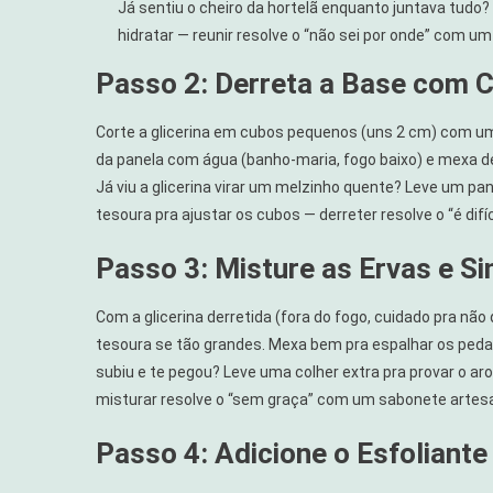
Já sentiu o cheiro da hortelã enquanto juntava tudo?
hidratar — reunir resolve o “não sei por onde” com u
Passo 2: Derreta a Base com 
Corte a glicerina em cubos pequenos (uns 2 cm) com uma
da panela com água (banho-maria, fogo baixo) e mexa de
Já viu a glicerina virar um melzinho quente? Leve um pa
tesoura pra ajustar os cubos — derreter resolve o “é di
Passo 3: Misture as Ervas e Si
Com a glicerina derretida (fora do fogo, cuidado pra nã
tesoura se tão grandes. Mexa bem pra espalhar os pedac
subiu e te pegou? Leve uma colher extra pra provar o ar
misturar resolve o “sem graça” com um sabonete artesana
Passo 4: Adicione o Esfoliante