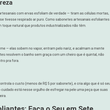
ureza
artesanais com ervas esfoliam de verdade — tiram as células mortas,
 se tivesse respirado ar puro. Como sabonetes artesanais esfoliantes
toque natural que produtos industrializados não têm.
fume — elas sobem no vapor, entram pelo nariz, e acalmam a mente
ntes resolvem o banho sem graça com um cheiro que é quintal, não
ro pra fora.
ontrola o custo (menos de R$ 5 por sabonete), e cria algo que é só seu
cuidado está nesse orgulho de esfregar na pele uma peça que suas
ira.
liantes: Faça o Seu em Sete