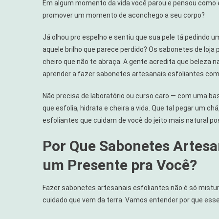
Em algum momento da vida você parou e pensou como é 
Artesanai
promover um momento de aconchego a seu corpo?
Esfoliant
Com
Já olhou pro espelho e sentiu que sua pele tá pedindo um 
Ervas
aquele brilho que parece perdido? Os sabonetes de lo
cheiro que não te abraça. A gente acredita que beleza na
aprender a fazer sabonetes artesanais esfoliantes com
Não precisa de laboratório ou curso caro — com uma base 
que esfolia, hidrata e cheira a vida. Que tal pegar um chá
esfoliantes que cuidam de você do jeito mais natural po
Por Que Sabonetes Artesa
um Presente pra Você?
Fazer sabonetes artesanais esfoliantes não é só mistura
cuidado que vem da terra. Vamos entender por que esse