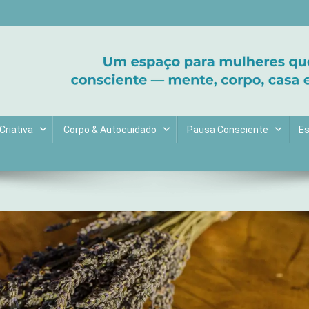
ltive bem-estar e encontre seu propósito. Inspiração diária para uma 
Criativa
Corpo & Autocuidado
Pausa Consciente
Es