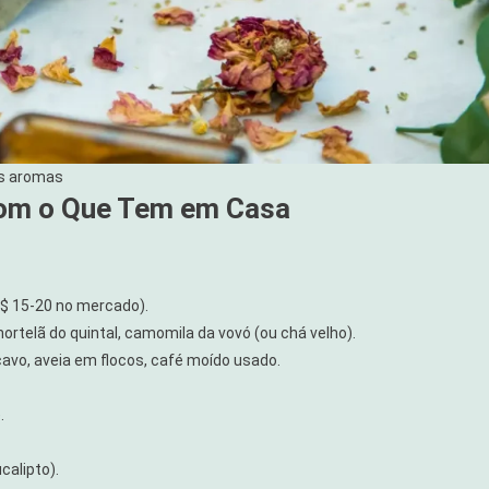
os aromas
com o Que Tem em Casa
R$ 15-20 no mercado).
ortelã do quintal, camomila da vovó (ou chá velho).
cavo, aveia em flocos, café moído usado.
.
calipto).