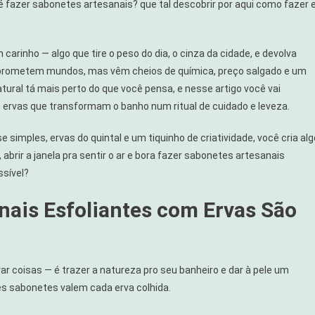
fazer sabonetes artesanais? que tal descobrir por aqui como fazer 
s
es
carinho — algo que tire o peso do dia, o cinza da cidade, e devolva
ja prometem mundos, mas vêm cheios de química, preço salgado e um
tural tá mais perto do que você pensa, e nesse artigo você vai
 ervas que transformam o banho num ritual de cuidado e leveza.
simples, ervas do quintal e um tiquinho de criatividade, você cria alg
, abrir a janela pra sentir o ar e bora fazer sabonetes artesanais
ssível?
nais Esfoliantes com Ervas São
r coisas — é trazer a natureza pro seu banheiro e dar à pele um
s sabonetes valem cada erva colhida.