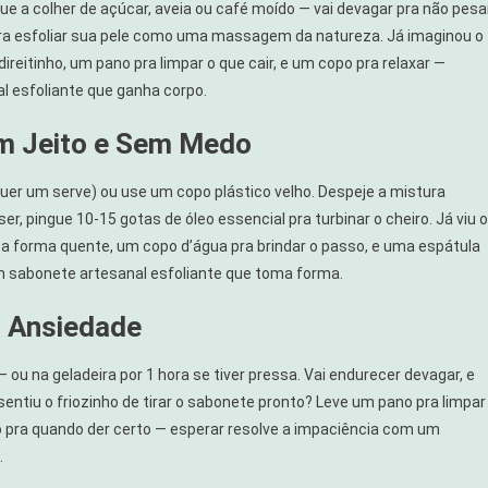
e a colher de açúcar, aveia ou café moído — vai devagar pra não pesar
 pra esfoliar sua pele como uma massagem da natureza. Já imaginou o
reitinho, um pano pra limpar o que cair, e um copo pra relaxar —
l esfoliante que ganha corpo.
m Jeito e Sem Medo
uer um serve) ou use um copo plástico velho. Despeje a mistura
r, pingue 10-15 gotas de óleo essencial pra turbinar o cheiro. Já viu o
r a forma quente, um copo d’água pra brindar o passo, e uma espátula
um sabonete artesanal esfoliante que toma forma.
a Ansiedade
ou na geladeira por 1 hora se tiver pressa. Vai endurecer devagar, e
sentiu o friozinho de tirar o sabonete pronto? Leve um pano pra limpar
o pra quando der certo — esperar resolve a impaciência com um
.