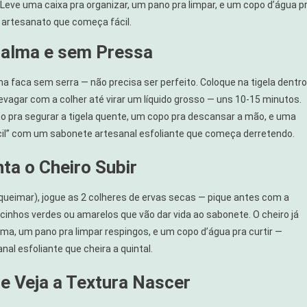
 Leve uma caixa pra organizar, um pano pra limpar, e um copo d’água p
m artesanato que começa fácil.
Calma e sem Pressa
 faca sem serra — não precisa ser perfeito. Coloque na tigela dentro
vagar com a colher até virar um líquido grosso — uns 10-15 minutos.
no pra segurar a tigela quente, um copo pra descansar a mão, e uma
fícil” com um sabonete artesanal esfoliante que começa derretendo.
nta o Cheiro Subir
o queimar), jogue as 2 colheres de ervas secas — pique antes com a
inhos verdes ou amarelos que vão dar vida ao sabonete. O cheiro já
oma, um pano pra limpar respingos, e um copo d’água pra curtir —
l esfoliante que cheira a quintal.
 e Veja a Textura Nascer