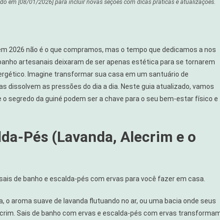
ado em
[08/01/2026] para incluir novas seções com dicas práticas e atualizações
.
o em 2026 não é o que compramos, mas o tempo que dedicamos a nos
e banho artesanais deixaram de ser apenas estética para se tornarem
nergético. Imagine transformar sua casa em um santuário de
as dissolvem as pressões do dia a dia. Neste guia atualizado, vamos
e o segredo da guiné podem ser a chave para o seu bem-estar físico e
lda-Pés (Lavanda, Alecrim e o
ais de banho e escalda-pés com ervas para você fazer em casa.
, o aroma suave de lavanda flutuando no ar, ou uma bacia onde seus
lecrim. Sais de banho com ervas e escalda-pés com ervas transforma