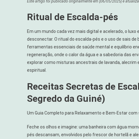
Este artigo foi publicado originalmente em
[06/05/2025]
e atualiz
De
Banho
Ritual de Escalda-pés
E
Escalda-
Em um mundo cada vez mais digital e acelerado, o lux
Pés
desconectar. O ritual do escalda-pés e o uso de sais d
Com
Ervas:
ferramentas essenciais de saúde mental e equilíbrio e
Receitas
regeneração, onde o calor da água e a sabedoria das erv
Caseiras
explorar como misturas ancestrais de lavanda, alecrim 
Para
espiritual.
Alívio
Imediato
Receitas Secretas de Esca
E
Segredo da Guiné)
Bem-
Estar
Em
Um Guia Completo para Relaxamento e Bem-Estar com s
2026
Feche os olhos e imagine: uma banheira com água morna
pés descansam, envolvidos pelo frescor de hortelã e a