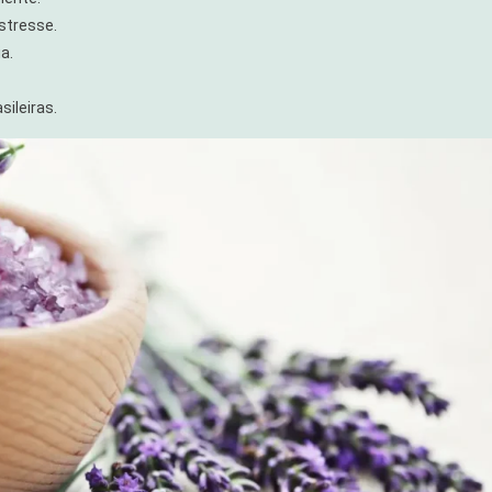
estresse.
a.
ileiras.