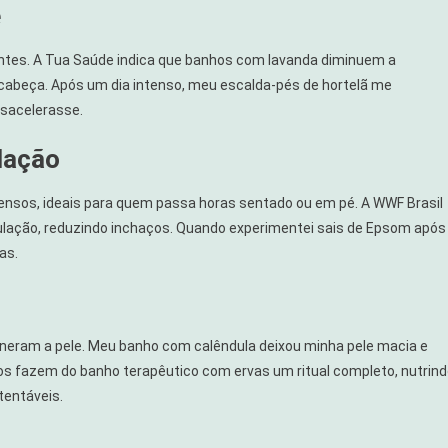
e
es. A Tua Saúde indica que banhos com lavanda diminuem a
 cabeça. Após um dia intenso, meu escalda-pés de hortelã me
sacelerasse.
lação
ensos, ideais para quem passa horas sentado ou em pé. A WWF Brasil
ulação, reduzindo inchaços. Quando experimentei sais de Epsom após
as.
eneram a pele. Meu banho com calêndula deixou minha pele macia e
ios fazem do banho terapêutico com ervas um ritual completo, nutrin
tentáveis.