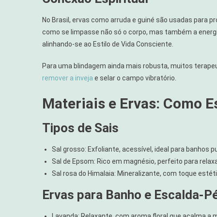
No Brasil, ervas como arruda e guiné são usadas para p
como se limpasse não só o corpo, mas também a energia 
alinhando-se ao Estilo de Vida Consciente.
Para uma blindagem ainda mais robusta, muitos terape
remover a inveja
e selar o campo vibratório.
Materiais e Ervas: Como E
Tipos de Sais
Sal grosso: Exfoliante, acessível, ideal para banhos pu
Sal de Epsom: Rico em magnésio, perfeito para rela
Sal rosa do Himalaia: Mineralizante, com toque estéti
Ervas para Banho e Escalda-P
Lavanda: Relaxante, com aroma floral que acalma a 