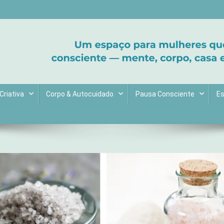
ltive bem-estar e encontre seu propósito. Inspiração diária para uma 
Criativa
Corpo & Autocuidado
Pausa Consciente
Es