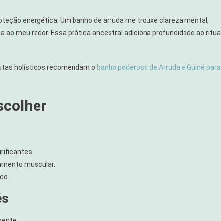
roteção energética. Um banho de arruda me trouxe clareza mental,
ao meu redor. Essa prática ancestral adiciona profundidade ao ritual
utas holísticos recomendam o
banho poderoso de Arruda e Guiné para
scolher
rificantes.
xamento muscular.
co.
és
mente.