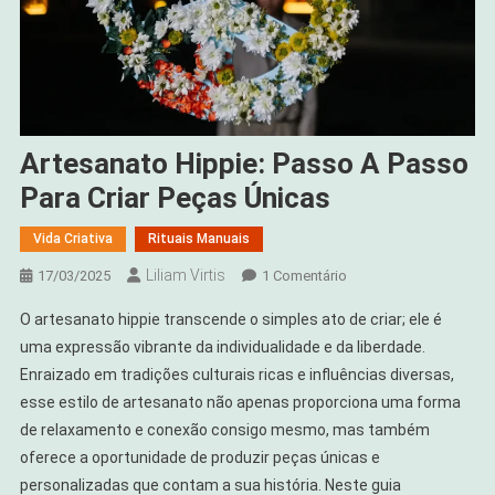
Artesanato Hippie: Passo A Passo
Para Criar Peças Únicas
Vida Criativa
Rituais Manuais
Liliam Virtis
Em
17/03/2025
1 Comentário
Artesanato
O artesanato hippie transcende o simples ato de criar; ele é
Hippie:
uma expressão vibrante da individualidade e da liberdade.
Passo
Enraizado em tradições culturais ricas e influências diversas,
A
esse estilo de artesanato não apenas proporciona uma forma
Passo
Para
de relaxamento e conexão consigo mesmo, mas também
Criar
oferece a oportunidade de produzir peças únicas e
Peças
personalizadas que contam a sua história. Neste guia