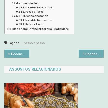
4. Bordado Boho
Materiais Necessários:
Passo a Passo:
5. Bijuterias Artesanais
Materiais Necessários:
Passo a Passo:
Dicas para Potencializar sua Criatividade
Tagged
passo a passo
Navegação
Decoração Retrô: A Fascinação Do Passado para o Presente
5 Destinos Próximos pra Relaxar no Fim de Semana
de
ASSUNTOS RELACIONADOS
Post