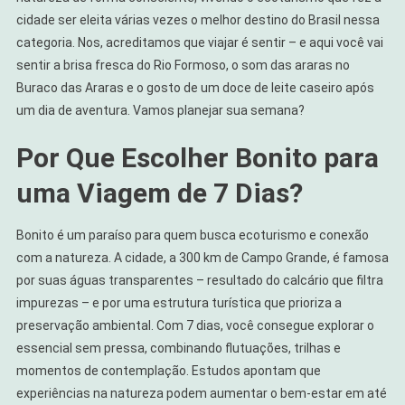
Em
cidade ser eleita várias vezes o melhor destino do Brasil nessa
Bonito
categoria. Nos, acreditamos que viajar é sentir – e aqui você vai
MS:
sentir a brisa fresca do Rio Formoso, o som das araras no
Um
Buraco das Araras e o gosto de um doce de leite caseiro após
Mergulho
um dia de aventura. Vamos planejar sua semana?
Na
Natureza
Por Que Escolher Bonito para
uma Viagem de 7 Dias?
Bonito é um paraíso para quem busca ecoturismo e conexão
com a natureza. A cidade, a 300 km de Campo Grande, é famosa
por suas águas transparentes – resultado do calcário que filtra
impurezas – e por uma estrutura turística que prioriza a
preservação ambiental. Com 7 dias, você consegue explorar o
essencial sem pressa, combinando flutuações, trilhas e
momentos de contemplação. Estudos apontam que
experiências na natureza podem aumentar o bem-estar em até