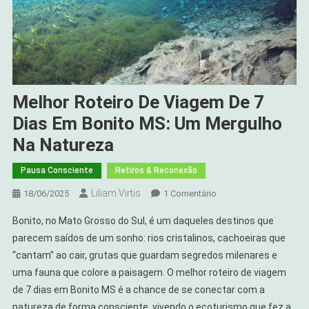
Melhor Roteiro De Viagem De 7
Dias Em Bonito MS: Um Mergulho
Na Natureza
Pausa Consciente
Retiros & Reconexão
Liliam Virtis
Em
18/06/2025
1 Comentário
Melhor
Bonito, no Mato Grosso do Sul, é um daqueles destinos que
Roteiro
parecem saídos de um sonho: rios cristalinos, cachoeiras que
De
“cantam” ao cair, grutas que guardam segredos milenares e
Viagem
uma fauna que colore a paisagem. O melhor roteiro de viagem
De
7
de 7 dias em Bonito MS é a chance de se conectar com a
Dias
natureza de forma consciente, vivendo o ecoturismo que fez a