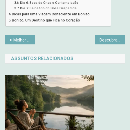
Dia 6: Boca da Onça e Contemplação
Dia 7: Balneário do Sol e Despedida
Dicas para uma Viagem Consciente em Bonito
Bonito, Um Destino que Fica no Coração
Navegação
Melhor Cartão de Crédito para Viagem em 2025 com Milhas
Descubra os 5 Hábitos Diários de Mulheres Criativas e Livres Que Transformam Vidas
de
ASSUNTOS RELACIONADOS
Post