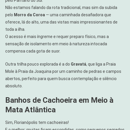
pelo Pântano do Sul.
Não estamos falando da rota tradicional, mas sim da subida
pelo
Morro da Coroa
— uma caminhada desafiadora que
oferece, lá do alto, uma das vistas mais impressionantes de
toda a ilha.
O acesso é mais íngreme e requer preparo físico, mas a
sensação de isolamento em meio à natureza intocada
compensa cada gota de suor.
Outra trilha pouco explorada é a do
Gravatá
, que liga a Praia
Mole à Praia da Joaquina por um caminho de pedras e campos
abertos, perfeito para quem busca contemplação e silêncio
absoluto.
Banhos de Cachoeira em Meio à
Mata Atlântica
Sim, Florianópolis tem cachoeiras!
E o melhor: muitas ficam escondidas, como pequenos segredos