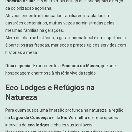
Ribeirão da Ilha
— o bairro mais antigo de Florianópolis e berço
da colonização açoriana.
Ali, você encontrará pousadas familiares instaladas em
casarões centenários, muitas vezes administradas pelas
mesmas famílias há gerações.
Além do charme histórico, a gastronomia local é um espetáculo
à parte: ostras frescas, mariscos e pratos típicos servidos com
histórias à mesa.
Dica especial
: Experimente a
Pousada do Museu
, que une
hospedagem charmosa à história viva da região.
Eco Lodges e Refúgios na
Natureza
Para quem busca uma imersão profunda na natureza, a região
da
Lagoa da Conceição
e do
Rio Vermelho
oferece opções
incríveis de
eco lodges
e chalés sustentáveis.