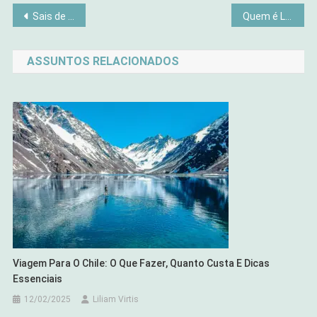
Navegação
Sais de Banho e Escalda-Pés com Ervas: Receitas Caseiras para Alívio Imediato e Bem-Estar em 2026
Quem é Leão XIV, o Novo Papa Eleito em 2025
de
ASSUNTOS RELACIONADOS
Post
Viagem Para O Chile: O Que Fazer, Quanto Custa E Dicas
Essenciais
12/02/2025
Liliam Virtis