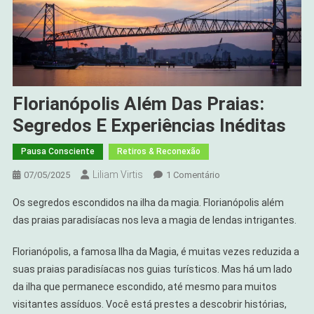
Florianópolis Além Das Praias:
Segredos E Experiências Inéditas
Pausa Consciente
Retiros & Reconexão
Liliam Virtis
Em
07/05/2025
1 Comentário
Florianópolis
Os segredos escondidos na ilha da magia. Florianópolis além
Além
das praias paradisíacas nos leva a magia de lendas intrigantes.
Das
Praias:
Florianópolis, a famosa Ilha da Magia, é muitas vezes reduzida a
Segredos
suas praias paradisíacas nos guias turísticos. Mas há um lado
E
da ilha que permanece escondido, até mesmo para muitos
Experiências
Inéditas
visitantes assíduos. Você está prestes a descobrir histórias,