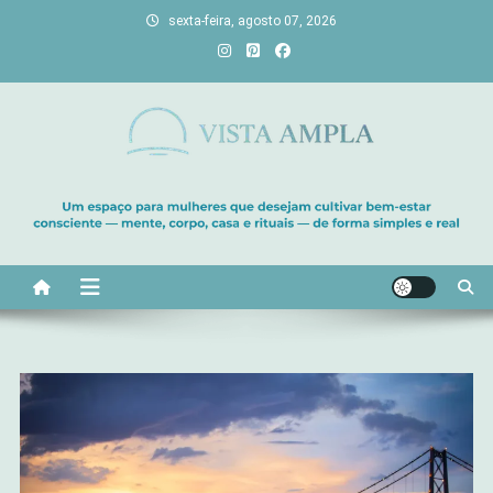
Skip
sexta-feira, agosto 07, 2026
to
content
Vista Ampla
Transforme sua casa em lar, descubra viagens únicas, cultive
bem-estar e encontre seu propósito. Inspiração diária para uma
vida com mais luz e significado!