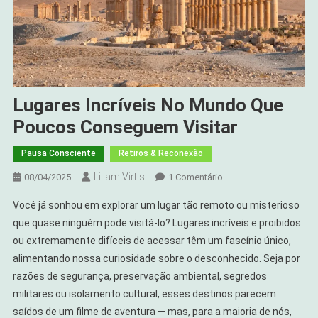
Lugares Incríveis No Mundo Que
Poucos Conseguem Visitar
Pausa Consciente
Retiros & Reconexão
Liliam Virtis
Em
08/04/2025
1 Comentário
Lugares
Você já sonhou em explorar um lugar tão remoto ou misterioso
Incríveis
que quase ninguém pode visitá-lo? Lugares incríveis e proibidos
No
ou extremamente difíceis de acessar têm um fascínio único,
Mundo
alimentando nossa curiosidade sobre o desconhecido. Seja por
Que
Poucos
razões de segurança, preservação ambiental, segredos
Conseguem
militares ou isolamento cultural, esses destinos parecem
Visitar
saídos de um filme de aventura — mas, para a maioria de nós,