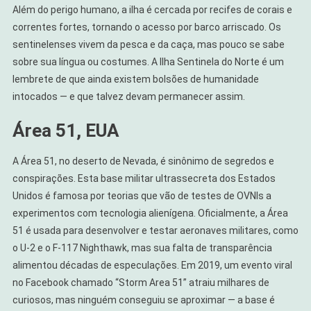
Além do perigo humano, a ilha é cercada por recifes de corais e
correntes fortes, tornando o acesso por barco arriscado. Os
sentinelenses vivem da pesca e da caça, mas pouco se sabe
sobre sua língua ou costumes. A Ilha Sentinela do Norte é um
lembrete de que ainda existem bolsões de humanidade
intocados — e que talvez devam permanecer assim.
Área 51, EUA
A Área 51, no deserto de Nevada, é sinônimo de segredos e
conspirações. Esta base militar ultrassecreta dos Estados
Unidos é famosa por teorias que vão de testes de OVNIs a
experimentos com tecnologia alienígena. Oficialmente, a Área
51 é usada para desenvolver e testar aeronaves militares, como
o U-2 e o F-117 Nighthawk, mas sua falta de transparência
alimentou décadas de especulações. Em 2019, um evento viral
no Facebook chamado “Storm Area 51” atraiu milhares de
curiosos, mas ninguém conseguiu se aproximar — a base é