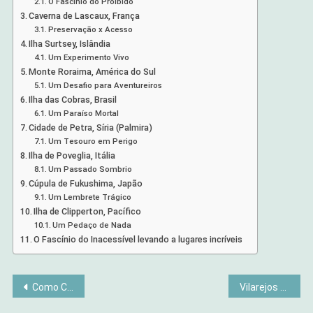
O Fascínio do Proibido
Caverna de Lascaux, França
Preservação x Acesso
Ilha Surtsey, Islândia
Um Experimento Vivo
Monte Roraima, América do Sul
Um Desafio para Aventureiros
Ilha das Cobras, Brasil
Um Paraíso Mortal
Cidade de Petra, Síria (Palmira)
Um Tesouro em Perigo
Ilha de Poveglia, Itália
Um Passado Sombrio
Cúpula de Fukushima, Japão
Um Lembrete Trágico
Ilha de Clipperton, Pacífico
Um Pedaço de Nada
O Fascínio do Inacessível levando a lugares incríveis
Navegação
Como Criar Tintas Naturais: Da Cozinha para a Arte
Vilarejos no Norte do Brasil: Roteiro Completo e Como Explorar