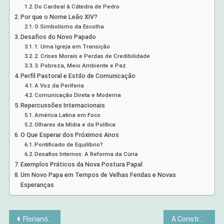
Do Cardeal à Cátedra de Pedro
Por que o Nome Leão XIV?
O Simbolismo da Escolha
Desafios do Novo Papado
1. Uma Igreja em Transição
2. Crises Morais e Perdas de Credibilidade
3. Pobreza, Meio Ambiente e Paz
Perfil Pastoral e Estilo de Comunicação
A Voz da Periferia
Comunicação Direta e Moderna
Repercussões Internacionais
América Latina em Foco
Olhares da Mídia e da Política
O Que Esperar dos Próximos Anos
Pontificado de Equilíbrio?
Desafios Internos: A Reforma da Cúria
Exemplos Práticos da Nova Postura Papal
Um Novo Papa em Tempos de Velhas Feridas e Novas
Esperanças
Navegação
Florianópolis Além das Praias: Segredos e Experiências Inéditas
A Construção de Paraísos: Como a Mídia Molda Destinos Turísticos