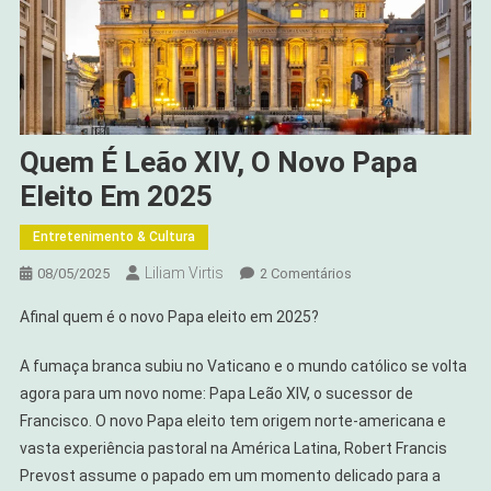
Quem É Leão XIV, O Novo Papa
Eleito Em 2025
Entretenimento & Cultura
Liliam Virtis
Em
08/05/2025
2 Comentários
Quem
Afinal quem é o novo Papa eleito em 2025?
É
Leão
A fumaça branca subiu no Vaticano e o mundo católico se volta
XIV,
agora para um novo nome: Papa Leão XIV, o sucessor de
O
Francisco. O novo Papa eleito tem origem norte-americana e
Novo
vasta experiência pastoral na América Latina, Robert Francis
Papa
Eleito
Prevost assume o papado em um momento delicado para a