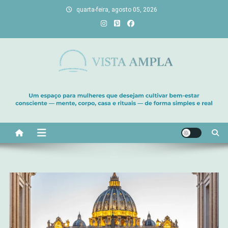
Skip
quarta-feira, agosto 05, 2026
to
content
Vista Ampla
Transforme sua casa em lar, descubra viagens únicas, cultive
bem-estar e encontre seu propósito. Inspiração diária para uma
vida com mais luz e significado!