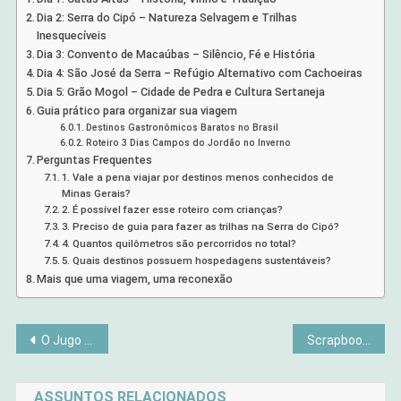
Dia 2: Serra do Cipó – Natureza Selvagem e Trilhas
Inesquecíveis
Dia 3: Convento de Macaúbas – Silêncio, Fé e História
Dia 4: São José da Serra – Refúgio Alternativo com Cachoeiras
Dia 5: Grão Mogol – Cidade de Pedra e Cultura Sertaneja
Guia prático para organizar sua viagem
Destinos Gastronômicos Baratos no Brasil
Roteiro 3 Dias Campos do Jordão no Inverno
Perguntas Frequentes
1. Vale a pena viajar por destinos menos conhecidos de
Minas Gerais?
2. É possível fazer esse roteiro com crianças?
3. Preciso de guia para fazer as trilhas na Serra do Cipó?
4. Quantos quilômetros são percorridos no total?
5. Quais destinos possuem hospedagens sustentáveis?
Mais que uma viagem, uma reconexão
Navegação
O Jugo Leve: O Fardo da Vida é Pesado ou Leve?
Scrapbook Digital ou Manual: Qual Vale Mais a Pena Para Suas Memórias?
de
ASSUNTOS RELACIONADOS