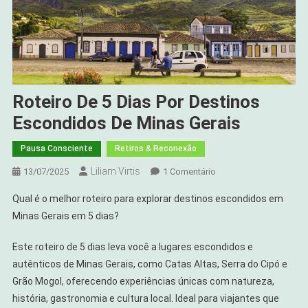
Roteiro De 5 Dias Por Destinos
Escondidos De Minas Gerais
Pausa Consciente
Retiros & Reconexão
Liliam Virtis
Em
13/07/2025
1 Comentário
Roteiro
Qual é o melhor roteiro para explorar destinos escondidos em
De
Minas Gerais em 5 dias?
5
Dias
Este roteiro de 5 dias leva você a lugares escondidos e
Por
autênticos de Minas Gerais, como Catas Altas, Serra do Cipó e
Destinos
Grão Mogol, oferecendo experiências únicas com natureza,
Escondidos
De
história, gastronomia e cultura local. Ideal para viajantes que