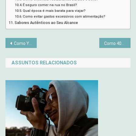
É seguro comer na rua no Brasil?
Qual época é mais barata para viajar?
Como evitar gastos excessivos com alimentação?
Sabores Autênticos ao Seu Alcance
Navegação
Como Yoga em Casa Deixa o Corpo Feminino Mais Flexível e Calmo
Como 40% das Mulheres Estão Revolucionando o Mercado de Arte Digital
de
ASSUNTOS RELACIONADOS
Post