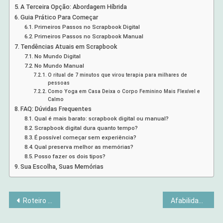
A Terceira Opção: Abordagem Híbrida
Guia Prático Para Começar
Primeiros Passos no Scrapbook Digital
Primeiros Passos no Scrapbook Manual
Tendências Atuais em Scrapbook
No Mundo Digital
No Mundo Manual
O ritual de 7 minutos que virou terapia para milhares de
pessoas
Como Yoga em Casa Deixa o Corpo Feminino Mais Flexível e
Calmo
FAQ: Dúvidas Frequentes
Qual é mais barato: scrapbook digital ou manual?
Scrapbook digital dura quanto tempo?
É possível começar sem experiência?
Qual preserva melhor as memórias?
Posso fazer os dois tipos?
Sua Escolha, Suas Memórias
Navegação
Roteiro de 5 Dias por Destinos Escondidos de Minas Gerais
Afabilidade e Doçura: Virtudes Autênticas ou Máscaras Sociais? Lição do Evangelho
de