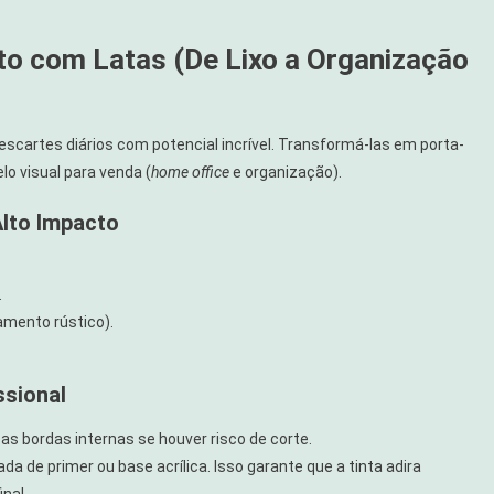
ito com Latas (De Lixo a Organização
descartes diários com potencial incrível. Transformá-las em porta-
o visual para venda (
home office
e organização).
Alto Impacto
.
amento rústico).
sional
as bordas internas se houver risco de corte.
a de primer ou base acrílica. Isso garante que a tinta adira
nal.