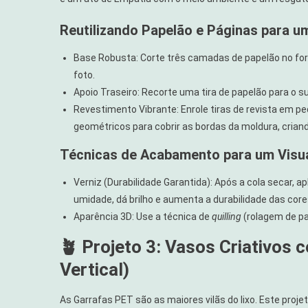
Reutilizando Papelão e Páginas para u
Base Robusta: Corte três camadas de papelão no form
foto.
Apoio Traseiro: Recorte uma tira de papelão para o sup
Revestimento Vibrante: Enrole tiras de revista em p
geométricos para cobrir as bordas da moldura, cria
Técnicas de Acabamento para um Visua
Verniz (Durabilidade Garantida): Após a cola secar, a
umidade, dá brilho e aumenta a durabilidade das cor
Aparência 3D: Use a técnica de
quilling
(rolagem de pa
🪴 Projeto 3: Vasos Criativos
Vertical)
As Garrafas PET são as maiores vilãs do lixo. Este proj