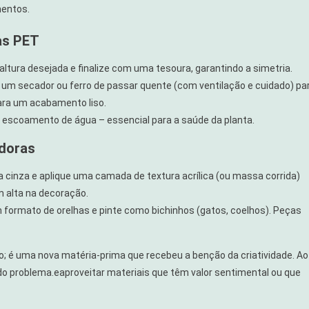
mentos.
as PET
a altura desejada e finalize com uma tesoura, garantindo a simetria.
um secador ou ferro de passar quente (com ventilação e cuidado) pa
ara um acabamento liso.
o escoamento de água – essencial para a saúde da planta.
edoras
a cinza e aplique uma camada de textura acrílica (ou massa corrida)
m alta na decoração.
 formato de orelhas e pinte como bichinhos (gatos, coelhos). Peças
o; é uma nova matéria-prima que recebeu a benção da criatividade. Ao
 do problema.eaproveitar materiais que têm valor sentimental ou que