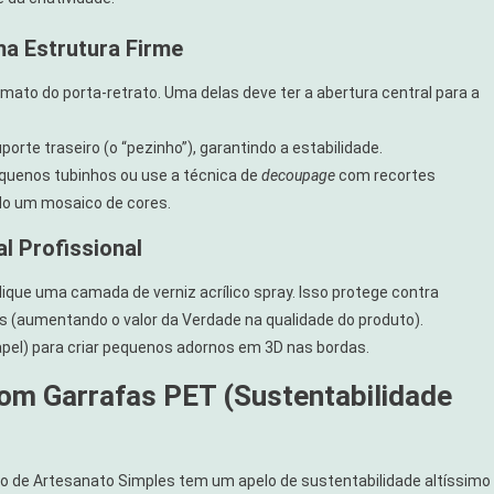
ma Estrutura Firme
ato do porta-retrato. Uma delas deve ter a abertura central para a
orte traseiro (o “pezinho”), garantindo a estabilidade.
equenos tubinhos ou use a técnica de
decoupage
com recortes
ndo um mosaico de cores.
l Profissional
plique uma camada de verniz acrílico spray. Isso protege contra
es (aumentando o valor da Verdade na qualidade do produto).
pel) para criar pequenos adornos em 3D nas bordas.
 com Garrafas PET (Sustentabilidade
eto de Artesanato Simples tem um apelo de sustentabilidade altíssimo