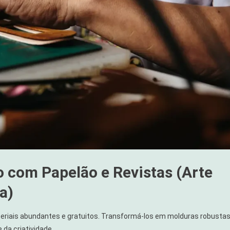
to com Papelão e Revistas (Arte
a)
ateriais abundantes e gratuitos. Transformá-los em molduras robusta
da criatividade.