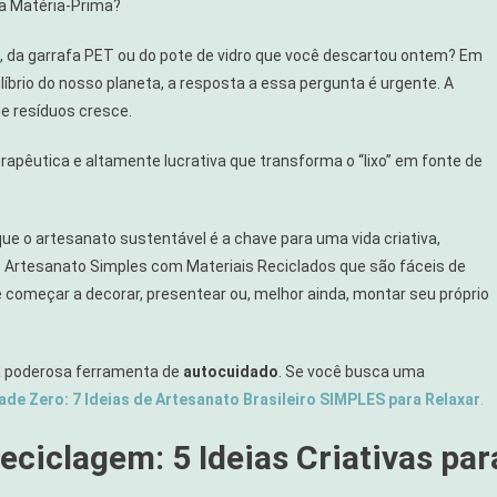
ma Matéria-Prima?
io, da garrafa PET ou do pote de vidro que você descartou ontem? Em
rio do nosso planeta, a resposta a essa pergunta é urgente. A
e resíduos cresce.
erapêutica e altamente lucrativa que transforma o “lixo” em fonte de
que o artesanato sustentável é a chave para uma vida criativa,
 Artesanato Simples com Materiais Reciclados que são fáceis de
l
cê começar a decorar, presentear ou, melhor ainda, montar seu próprio
ma poderosa ferramenta de
autocuidado
. Se você busca uma
ade Zero: 7 Ideias de Artesanato Brasileiro SIMPLES para Relaxar
.
ciclagem: 5 Ideias Criativas par