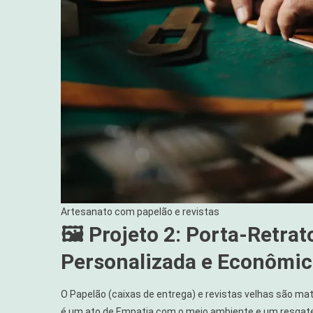
Artesanato com papelão e revistas
🖼️ Projeto 2: Porta-Retra
Personalizada e Econômic
O Papelão (caixas de entrega) e revistas velhas são m
é um ato de Empatia com o meio ambiente e um resgate 