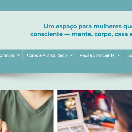
ltive bem-estar e encontre seu propósito. Inspiração diária para uma 
Criativa
Corpo & Autocuidado
Pausa Consciente
Es