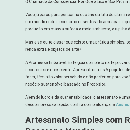
O Chamado da Consciência: Por Que o Lixo é Sua Próxi
Lixo
Vira
Você já parou para pensar no destino da lata de alumín
Renda:
um mundo onde o consumo desenfreado ameaça o equilíb
5
produção em massa sufoca o meio ambiente, e a pilha d
Projetos
Fáceis
Mas e se eu te disser que existe uma prática simples, t
De
renda extra e objetos de arte?
Artesanato
Simples
A Promessa Imbatível: Este guia completo irá te provar 
E
econômica e consciente. Apresentaremos 5 projetos de
Sustentáve
fazer, têm alto valor percebido e são perfeitos para vo
negócio sustentável baseado no Propósito.
Além do lucro e da sustentabilidade, o artesanato é u
descompressão rápida, confira como alcançar a
Ansied
Artesanato Simples com Re