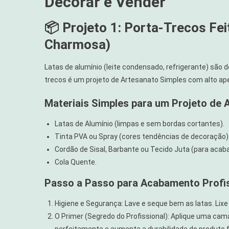
Decorar e Vender
📦 Projeto 1: Porta-Trecos Fe
Charmosa)
Latas de alumínio (leite condensado, refrigerante) são 
trecos é um projeto de Artesanato Simples com alto apel
Materiais Simples para um Projeto de 
Latas de Alumínio (limpas e sem bordas cortantes).
Tinta PVA ou Spray (cores tendências de decoração)
Cordão de Sisal, Barbante ou Tecido Juta (para acab
Cola Quente.
Passo a Passo para Acabamento Profis
Higiene e Segurança: Lave e seque bem as latas. Lixe 
O Primer (Segredo do Profissional): Aplique uma camad
perfeitamente e aumenta a durabilidade do produto fi