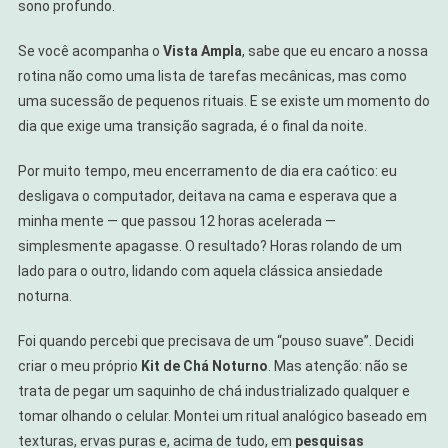
sono profundo.
Montei:
Meu
Se você acompanha o
Vista Ampla
, sabe que eu encaro a nossa
Segredo
rotina não como uma lista de tarefas mecânicas, mas como
Para
uma sucessão de pequenos rituais. E se existe um momento do
Um
dia que exige uma transição sagrada, é o final da noite.
Pouso
Suave
Por muito tempo, meu encerramento de dia era caótico: eu
desligava o computador, deitava na cama e esperava que a
minha mente — que passou 12 horas acelerada —
simplesmente apagasse. O resultado? Horas rolando de um
lado para o outro, lidando com aquela clássica ansiedade
noturna.
Foi quando percebi que precisava de um “pouso suave”. Decidi
criar o meu próprio
Kit de Chá Noturno
. Mas atenção: não se
trata de pegar um saquinho de chá industrializado qualquer e
tomar olhando o celular. Montei um ritual analógico baseado em
texturas, ervas puras e, acima de tudo, em
pesquisas