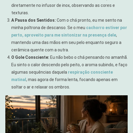
diretamente no infusor de inox, observando as cores e
texturas.
A Pausa dos Sentidos:
Com o chá pronto, eu me sento na
minha poltrona de descanso. Se o meu
cachorro estiver por
perto, aproveito para me sintonizar na presença dele
,
mantendo uma das mãos em seu pelo enquanto seguro a
cerâmica quente com a outra.
O Gole Consciente:
Eu não bebo o chá pensando no amanhã.
Eu sinto o calor descendo pelo peito, o aroma subindo, e faço
algumas sequências daquela
respiração consciente
matinal
, mas agora de forma lenta, focando apenas em
soltar o ar e relaxar os ombros.