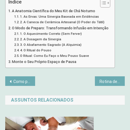
Índice
A Anatomia Científica do Meu Kit de Chá Noturno
1. As Ervas: Uma Sinergia Baseada em Evidências
2. A Caneca de Cerâmica Artesanal (O Poder do Tátil)
O Modo de Preparo: Transformando Infusão em Intenção
1. O Aquecimento Correto (Sem Ferver)
2. A Dosagem da Sinergia
3. O Abafamento Sagrado (A Alquimia)
4. O Ritual do Pouso
O Ritual: Como Eu Faço o Meu Pouso Suave
Monte o Seu Próprio Espaço de Pausa
Navegação
Como planejo as minhas pausas conscientes: O meu método para um recomeço real
Rotina de Mindfulness para Mulheres Cansadas
de
ASSUNTOS RELACIONADOS
Post