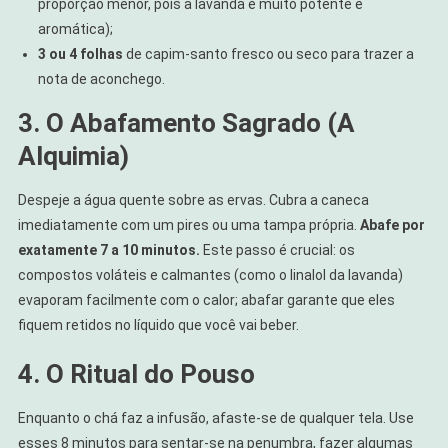
proporção menor, pois a lavanda é muito potente e
aromática);
3 ou 4 folhas
de capim-santo fresco ou seco para trazer a
nota de aconchego.
3. O Abafamento Sagrado (A
Alquimia)
Despeje a água quente sobre as ervas. Cubra a caneca
imediatamente com um pires ou uma tampa própria.
Abafe por
exatamente 7 a 10 minutos.
Este passo é crucial: os
compostos voláteis e calmantes (como o linalol da lavanda)
evaporam facilmente com o calor; abafar garante que eles
fiquem retidos no líquido que você vai beber.
4. O Ritual do Pouso
Enquanto o chá faz a infusão, afaste-se de qualquer tela. Use
esses 8 minutos para sentar-se na penumbra, fazer algumas