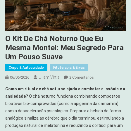
O Kit De Chá Noturno Que Eu
Mesma Montei: Meu Segredo Para
Um Pouso Suave
Corpo & Autocuidado
Fitoterapia & Ervas
Liliam Virtis
Em
06/06/2026
2 Comentários
O
Como um ritual de chá noturno ajuda a combater a insônia e a
Kit
ansiedade?
O chá noturno funciona combinando compostos
De
bioativos bio-comprovados (como a apigenina da camomila)
Chá
com a desaceleração psicológica. Preparar a bebida de forma
Noturno
Que
analógica sinaliza ao cérebro que o dia terminou, estimulando a
Eu
produção natural de melatonina e reduzindo o cortisol para um
Mesma