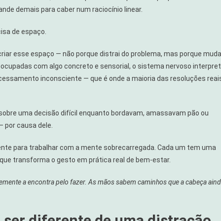
nde demais para caber num raciocínio linear.
cisa de espaço.
criar esse espaço — não porque distrai do problema, mas porque mud
cupadas com algo concreto e sensorial, o sistema nervoso interpre
rocessamento inconsciente — que é onde a maioria das resoluções reai
za sobre uma decisão difícil enquanto bordavam, amassavam pão ou
 por causa dele.
mente para trabalhar com a mente sobrecarregada. Cada um tem uma
 que transforma o gesto em prática real de bem-estar.
emente a encontra pelo fazer. As mãos sabem caminhos que a cabeça ain
 ser diferente de uma distração