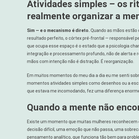
Atividades simples – os r
Para
A
realmente organizar a me
Mente:
4
Sim — e o mecanismo é direto.
Quando as mãos estão o
Práticas
resultado perfeito, o córtex pré-frontal — responsável
Simples
que ocupa esse espaço é o estado que a psicologia cha
Para
Organizar
integração e processamento profundo, não de alerta e 
Os
mãos com intenção não é distração. É reorganização.
Pensament
Em muitos momentos do meu dia a dia eu me senti sobr
momentos atividades simples como desenhos ou a escrit
que estava me incomodando, fez uma diferença enorm
Quando a mente não encon
Existe um momento que muitas mulheres reconhecem co
decisão difícil, uma emoção que não passa, uma sobreca
pensamento analítico, que funciona tão bem para prob