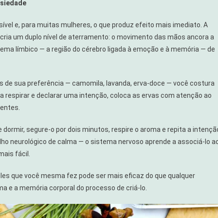
nsiedade
sível e, para muitas mulheres, o que produz efeito mais imediato. A
cria um duplo nível de aterramento: o movimento das mãos ancora a
tema límbico — a região do cérebro ligada à emoção e à memória — de
cas de sua preferência — camomila, lavanda, erva-doce — você costura
a respirar e declarar uma intenção, coloca as ervas com atenção ao
ientes.
 dormir, segure-o por dois minutos, respire o aroma e repita a intençã
lho neurológico de calma — o sistema nervoso aprende a associá-lo a
ais fácil.
ples que você mesma fez pode ser mais eficaz do que qualquer
ma e a memória corporal do processo de criá-lo.