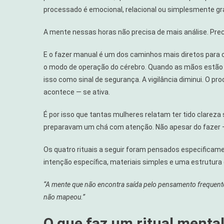
processado é emocional, relacional ou simplesmente gra
A mente nessas horas não precisa de mais análise. Pre
E o fazer manual é um dos caminhos mais diretos para 
o modo de operação do cérebro. Quando as mãos estão o
isso como sinal de segurança. A vigilância diminui. O p
acontece — se ativa.
É por isso que tantas mulheres relatam ter tido clare
preparavam um chá com atenção. Não apesar do fazer —
Os quatro rituais a seguir foram pensados especifica
intenção específica, materiais simples e uma estrutura
“A mente que não encontra saída pelo pensamento frequent
não mapeou.”
O que faz um ritual mental