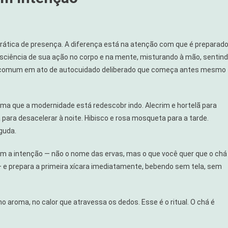
ática de presença. A diferença está na atenção com que é preparado
nsciência de sua ação no corpo e na mente, misturando à mão, sentin
 comum em ato de autocuidado deliberado que começa antes mesmo
ssima que a modernidade está redescobr indo. Alecrim e hortelã para
para desacelerar à noite. Hibisco e rosa mosqueta para a tarde.
guda.
com a intenção — não o nome das ervas, mas o que você quer que o chá
 — e prepara a primeira xícara imediatamente, bebendo sem tela, sem
 aroma, no calor que atravessa os dedos. Esse é o ritual. O chá é