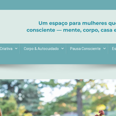
ltive bem-estar e encontre seu propósito. Inspiração diária para uma 
Criativa
Corpo & Autocuidado
Pausa Consciente
Es