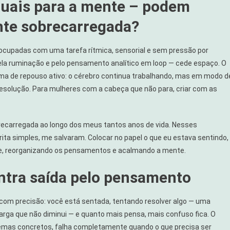
ituais para a mente – podem
nte sobrecarregada?
cupadas com uma tarefa rítmica, sensorial e sem pressão por
 pela ruminação e pelo pensamento analítico em loop — cede espaço. O
ma de repouso ativo: o cérebro continua trabalhando, mas em modo d
resolução. Para mulheres com a cabeça que não para, criar com as
os
ecarregada ao longo dos meus tantos anos de vida. Nesses
a simples, me salvaram. Colocar no papel o que eu estava sentindo,
e, reorganizando os pensamentos e acalmando a mente.
tra saída pelo pensamento
m precisão: você está sentada, tentando resolver algo — uma
rga que não diminui — e quanto mais pensa, mais confuso fica. O
lemas concretos, falha completamente quando o que precisa ser