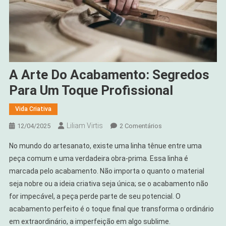
A Arte Do Acabamento: Segredos
Para Um Toque Profissional
Vida Criativa
Liliam Virtis
Em
12/04/2025
2 Comentários
A
No mundo do artesanato, existe uma linha tênue entre uma
Arte
peça comum e uma verdadeira obra-prima. Essa linha é
Do
marcada pelo acabamento. Não importa o quanto o material
Acabamento:
seja nobre ou a ideia criativa seja única; se o acabamento não
Segredos
Para
for impecável, a peça perde parte de seu potencial. O
Um
acabamento perfeito é o toque final que transforma o ordinário
Toque
em extraordinário, a imperfeição em algo sublime.