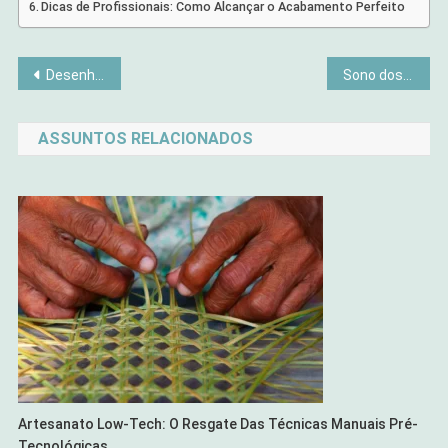
Dicas de Profissionais: Como Alcançar o Acabamento Perfeito
Navegação
Desenhos que Marcaram uma Geração Onde Encontrá-los Hoje
Sono dos Sonhos: Segredos pra Noites que Renovam
de
ASSUNTOS RELACIONADOS
Post
Artesanato Low-Tech: O Resgate Das Técnicas Manuais Pré-
Tecnológicas