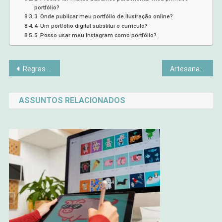
portfólio?
3. Onde publicar meu portfólio de ilustração online?
4. Um portfólio digital substitui o currículo?
5. Posso usar meu Instagram como portfólio?
Navegação
Regras de Ouro da Decoração: Quebre Estas 10 Hoje Mesmo!
Artesanato Que Dá Dinheiro de Verdade: 7 Ideias Que Funcionam
de
ASSUNTOS RELACIONADOS
Post