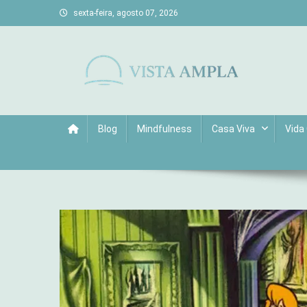
Skip
sexta-feira, agosto 07, 2026
to
content
Vista Ampla
Transforme sua casa em lar, descubra viagens únicas, cu
Blog
Mindfulness
Casa Viva
Vida 