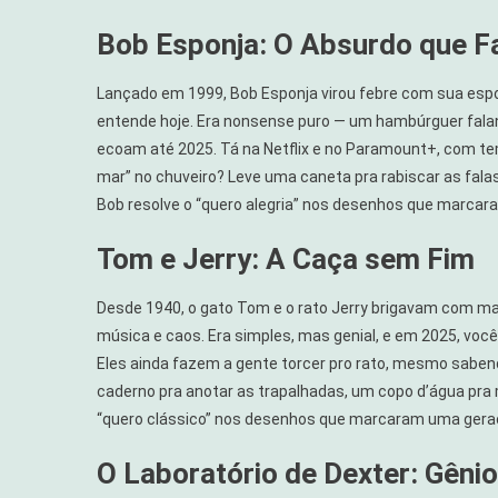
Bob Esponja: O Absurdo que F
Lançado em 1999, Bob Esponja virou febre com sua espo
entende hoje. Era nonsense puro — um hambúrguer falan
ecoam até 2025. Tá na Netflix e no Paramount+, com te
mar” no chuveiro? Leve uma caneta pra rabiscar as falas
Bob resolve o “quero alegria” nos desenhos que marca
Tom e Jerry: A Caça sem Fim
Desde 1940, o gato Tom e o rato Jerry brigavam com mar
música e caos. Era simples, mas genial, e em 2025, você
Eles ainda fazem a gente torcer pro rato, mesmo sabe
caderno pra anotar as trapalhadas, um copo d’água pra 
“quero clássico” nos desenhos que marcaram uma gera
O Laboratório de Dexter: Gêni