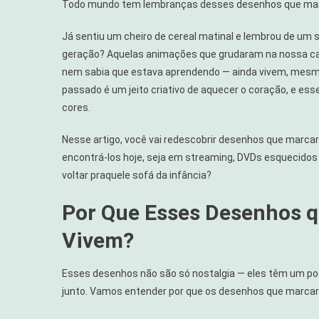
Todo mundo tem lembranças desses desenhos que ma
Que
Marcaram
Já sentiu um cheiro de cereal matinal e lembrou de u
Uma
geração? Aquelas animações que grudaram na nossa cab
Geração
nem sabia que estava aprendendo — ainda vivem, mesmo
Onde
passado é um jeito criativo de aquecer o coração, e 
Encontrá-
Los
cores.
Hoje
Nesse artigo, você vai redescobrir desenhos que marca
encontrá-los hoje, seja em streaming, DVDs esquecidos o
voltar praquele sofá da infância?
Por Que Esses Desenhos 
Vivem?
Esses desenhos não são só nostalgia — eles têm um pode
junto. Vamos entender por que os desenhos que marcar