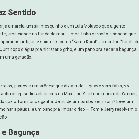
az Sentido
nja amarela, um siri mesquinho e um Lula Molusco que a gente
te, uma cidade no fundo do mar —, mas tinha coração e risadas que
mporadas antigas e spin-offs como “Kamp Koral”. Já cantou “fundo d
, um copo d’água pra hidratar o grito, e um pano pra secar a bagunça 
ram uma geração.
telos, pianos e um silêncio que dizia tudo — quase sem falas, só
 acha os episódios clássicos no Max e no YouTube (oficial da Warner).
ndo que o Tom nunca ganha. Já riu de um tombo sem som? Leve um
molhar a pausa, e um pano pra limpar o riso — Tom e Jerry resolvem o
ção.
o e Bagunça