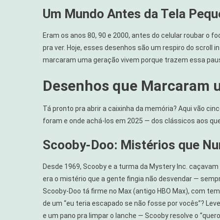
Um Mundo Antes da Tela Pequ
Eram os anos 80, 90 e 2000, antes do celular roubar o f
pra ver. Hoje, esses desenhos são um respiro do scroll
marcaram uma geração vivem porque trazem essa paus
Desenhos que Marcaram u
Tá pronto pra abrir a caixinha da memória? Aqui vão 
foram e onde achá-los em 2025 — dos clássicos aos qu
Scooby-Doo: Mistérios que N
Desde 1969, Scooby e a turma da Mystery Inc. caçavam
era o mistério que a gente fingia não desvendar — sem
Scooby-Doo tá firme no Max (antigo HBO Max), com tempo
de um “eu teria escapado se não fosse por vocês”? Leve
e um pano pra limpar o lanche — Scooby resolve o “qu